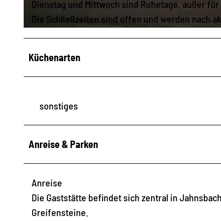
Dienstag und Mittwoch sind Ruhetage, außer für
Die Schließzeiten sind offen und werden nach a
© Greifensteinregion |
CC-BY-ND
Küchenarten
sonstiges
Anreise & Parken
Anreise
Die Gaststätte befindet sich zentral in Jahnsba
Greifensteine.