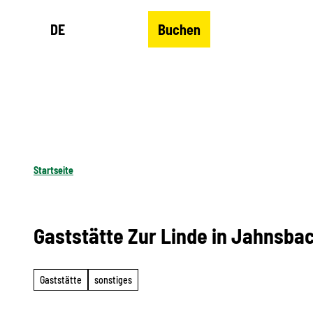
Z
DE
Buchen
u
Merkzettel
Suche
Menü
m
I
n
h
a
l
Startseite
t
Gaststätte Zur Linde in Jahnsba
Gaststätte
sonstiges