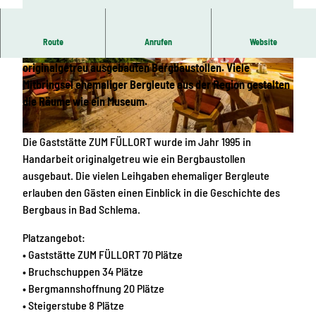
Route
Anrufen
Website
Erleben Sie eine besondere Form der Gastronomie in einem
originalgetreu ausgebauten Bergbaustollen. Viele
© Pixacon, Oelsnitz, Kurgesellschaft Schlema m
© Kurgesellschaft Schlema mbH (Bad Schlem
bH |
CC-BY-SA
a), Kurgesellschaft Schlema mbH (Bad Schlem
a)
Mitbringsel ehemaliger Bergleute aus der Region gestalten
die Räume wie ein Museum.
Die Gaststätte ZUM FÜLLORT wurde im Jahr 1995 in
© Pixacon Oelsnitz, Kurgesellschaft Schlema mbH |
CC-BY
Handarbeit originalgetreu wie ein Bergbaustollen
ausgebaut. Die vielen Leihgaben ehemaliger Bergleute
erlauben den Gästen einen Einblick in die Geschichte des
Bergbaus in Bad Schlema.
Platzangebot:
• Gaststätte ZUM FÜLLORT 70 Plätze
• Bruchschuppen 34 Plätze
• Bergmannshoffnung 20 Plätze
• Steigerstube 8 Plätze