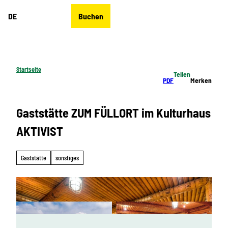
Z
DE
Buchen
u
Merkzettel
Suche
Menü
m
I
n
h
Startseite
Teilen
a
PDF
Merken
l
t
Gaststätte ZUM FÜLLORT im Kulturhaus
AKTIVIST
Gaststätte
sonstiges