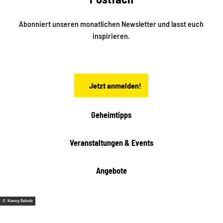
d
l
e
t
i
Abonniert unseren monatlichen Newsletter und lasst euch
s
n
inspirieren.
c
s
t
h
ä
ö
d
n
t
Jetzt anmelden!
e
h
e
i
Geheimtipps
t
e
Veranstaltungen & Events
n
Angebote
© Kenny Scholz