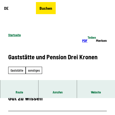
Z
DE
Buchen
u
Merkzettel
Suche
Menü
m
I
n
h
Startseite
Teilen
a
PDF
Merken
l
t
Gaststätte und Pension Drei Kronen
Gaststätte
sonstiges
Route
Anrufen
Website
Gut zu wissen