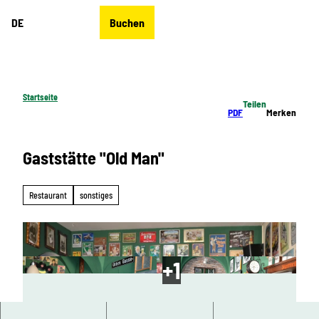
Z
DE
Buchen
u
Merkzettel
Suche
Menü
m
I
n
h
Startseite
Teilen
a
PDF
Merken
l
t
Gaststätte "Old Man"
Restaurant
sonstiges