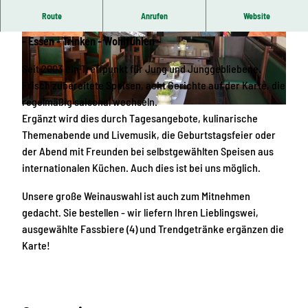
Route
Anrufen
Website
"Old Man" - die etwas andere Kneipe
- Essen - Trinken - Wohlfühlen -
© Old Man
© Old Man
Seit 2003 ein Treffpunkt für Jung und Junggebliebene.
Frisch zubereitete Speisen, acht Gerichte auf der Karte, die
regelmäßig saisonal wechseln.
© Old Man
Ergänzt wird dies durch Tagesangebote, kulinarische
Themenabende und Livemusik, die Geburtstagsfeier oder
der Abend mit Freunden bei selbstgewählten Speisen aus
internationalen Küchen. Auch dies ist bei uns möglich.
Unsere große Weinauswahl ist auch zum Mitnehmen
gedacht. Sie bestellen - wir liefern Ihren Lieblingswei,
ausgewählte Fassbiere (4) und Trendgetränke ergänzen die
Karte!