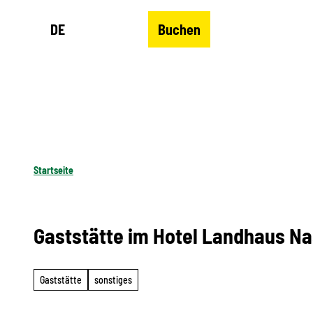
Z
DE
Buchen
u
Merkzettel
Suche
Menü
m
I
n
h
a
l
Startseite
t
Gaststätte im Hotel Landhaus Na
Gaststätte
sonstiges