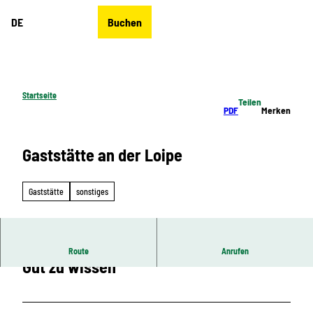
Z
DE
Buchen
u
Merkzettel
Suche
Menü
m
I
n
h
Startseite
Teilen
a
PDF
Merken
l
t
Gaststätte an der Loipe
Gaststätte
sonstiges
Route
Anrufen
Gut zu wissen