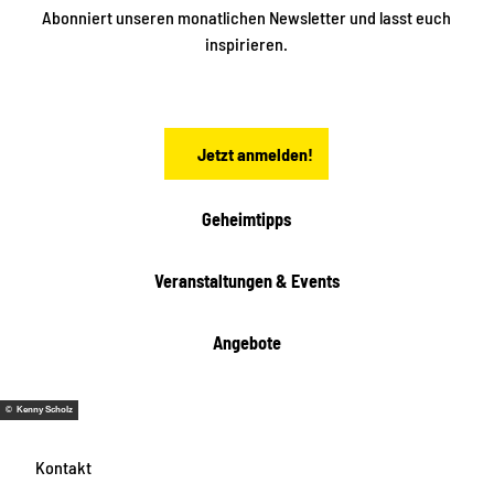
t
i
Abonniert unseren monatlichen Newsletter und lasst euch
s
n
inspirieren.
c
s
t
h
ä
ö
d
n
t
Jetzt anmelden!
e
h
e
i
Geheimtipps
t
e
Veranstaltungen & Events
n
Angebote
© Kenny Scholz
Kontakt