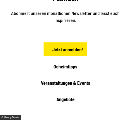
d
l
e
t
i
Abonniert unseren monatlichen Newsletter und lasst euch
s
n
inspirieren.
c
s
t
h
ä
ö
d
n
t
Jetzt anmelden!
e
h
e
i
Geheimtipps
t
e
Veranstaltungen & Events
n
Angebote
© Kenny Scholz