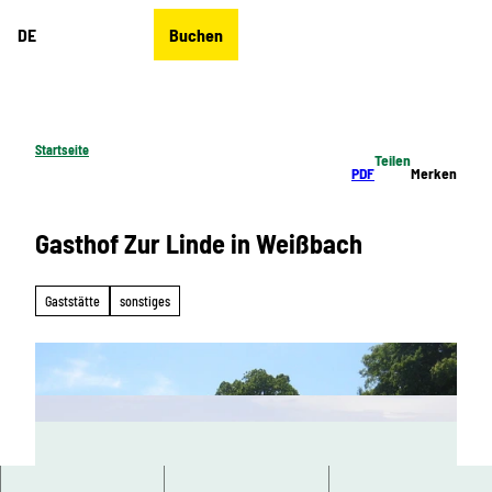
Z
DE
Buchen
u
Merkzettel
Suche
Menü
m
I
n
h
Startseite
Teilen
a
PDF
Merken
l
t
Gasthof Zur Linde in Weißbach
Gaststätte
sonstiges