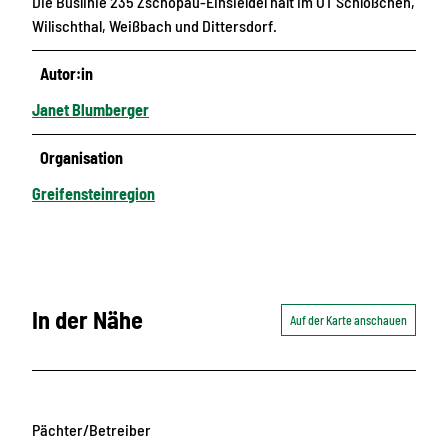
Die Buslinie 235 Zschopau-Einsieldel hält im OT Schlößchen,
Wilischthal, Weißbach und Dittersdorf.
Autor:in
Janet Blumberger
Organisation
Greifensteinregion
In der Nähe
Auf der Karte anschauen
Pächter/Betreiber