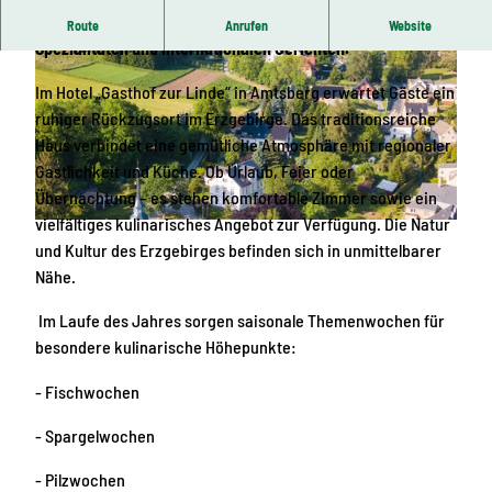
Einladendes Restaurant mit einer Vielzahl an regionalen
Route
Anrufen
Website
Spezialitäten und internationalen Gerichten.
Im Hotel „Gasthof zur Linde“ in Amtsberg erwartet Gäste ein
ruhiger Rückzugsort im Erzgebirge. Das traditionsreiche
Haus verbindet eine gemütliche Atmosphäre mit regionaler
Gastlichkeit und Küche. Ob Urlaub, Feier oder
© Corinna Bergelt, Greifensteinregion |
CC-BY-ND
Übernachtung – es stehen komfortable Zimmer sowie ein
vielfältiges kulinarisches Angebot zur Verfügung. Die Natur
© Patrick Eichler, Greifensteinregion |
CC-BY-ND
und Kultur des Erzgebirges befinden sich in unmittelbarer
Nähe.
Im Laufe des Jahres sorgen saisonale Themenwochen für
besondere kulinarische Höhepunkte:
- Fischwochen
- Spargelwochen
- Pilzwochen