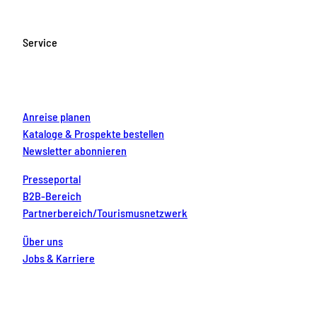
e
t
T
t
k
b
a
u
e
e
o
g
b
r
d
Service
o
r
e
e
i
k
a
s
n
m
t
Anreise planen
Kataloge & Prospekte bestellen
Newsletter abonnieren
Presseportal
B2B-Bereich
Partnerbereich/Tourismusnetzwerk
Über uns
Jobs & Karriere