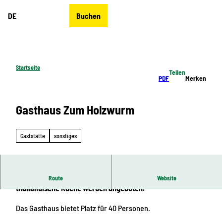
Z
DE
Buchen
u
Merkzettel
Suche
Menü
m
I
n
h
Startseite
Teilen
a
PDF
Merken
l
t
Gasthaus Zum Holzwurm
Gaststätte
sonstiges
Gutbürgerliche, erzgebirgische und gelegentlich auch mal
Route
Website
thailändische Küche werden angeboten.
Das Gasthaus bietet Platz für 40 Personen.