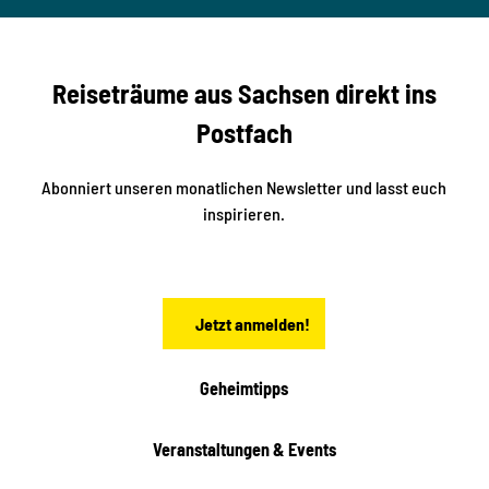
ertzsc
b
her
n
e
s
r
S
n
Reiseträume aus Sachsen direkt ins
d
t
e
a
Postfach
K
d
l
e
t
i
Abonniert unseren monatlichen Newsletter und lasst euch
s
n
inspirieren.
c
s
t
h
ä
ö
d
n
t
Jetzt anmelden!
e
h
e
i
Geheimtipps
t
e
Veranstaltungen & Events
n