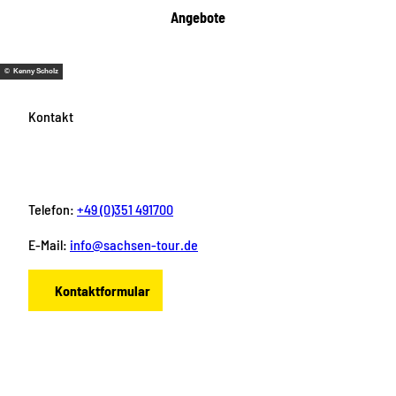
Angebote
© Kenny Scholz
Kontakt
Telefon:
+49 (0)351 491700
E-Mail:
info@sachsen-tour.de
Kontaktformular
F
I
Y
P
L
a
n
o
i
i
c
s
u
n
n