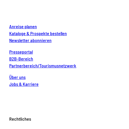
o
r
e
e
i
k
a
s
n
m
t
Anreise planen
Kataloge & Prospekte bestellen
Newsletter abonnieren
Presseportal
B2B-Bereich
Partnerbereich/Tourismusnetzwerk
Über uns
Jobs & Karriere
Rechtliches