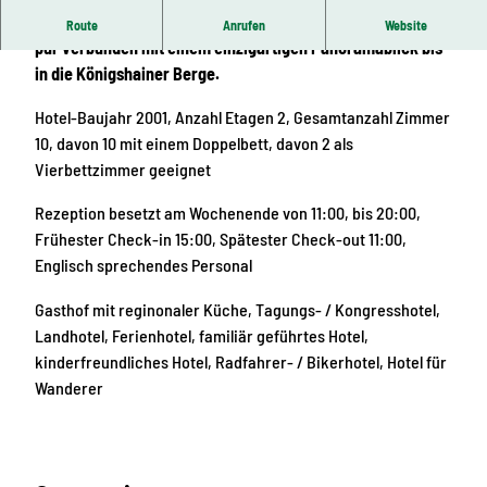
Abseits von Straße und Lärm findet man hier Enstpannung
Route
Anrufen
Website
pur verbunden mit einem einzigartigen Panoramablick bis
in die Königshainer Berge.
Hotel-Baujahr 2001, Anzahl Etagen 2, Gesamtanzahl Zimmer
10, davon 10 mit einem Doppelbett, davon 2 als
Vierbettzimmer geeignet
Rezeption besetzt am Wochenende von 11:00, bis 20:00,
Frühester Check-in 15:00, Spätester Check-out 11:00,
Englisch sprechendes Personal
Gasthof mit reginonaler Küche, Tagungs- / Kongresshotel,
Landhotel, Ferienhotel, familiär geführtes Hotel,
kinderfreundliches Hotel, Radfahrer- / Bikerhotel, Hotel für
Wanderer