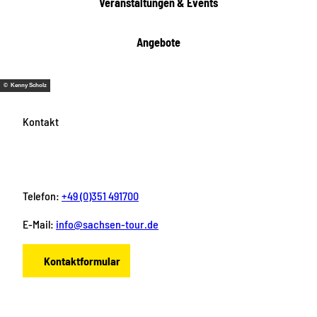
Veranstaltungen & Events
n
Angebote
© Kenny Scholz
Kontakt
Telefon:
+49 (0)351 491700
E-Mail:
info@sachsen-tour.de
Kontaktformular
F
I
Y
P
L
a
n
o
i
i