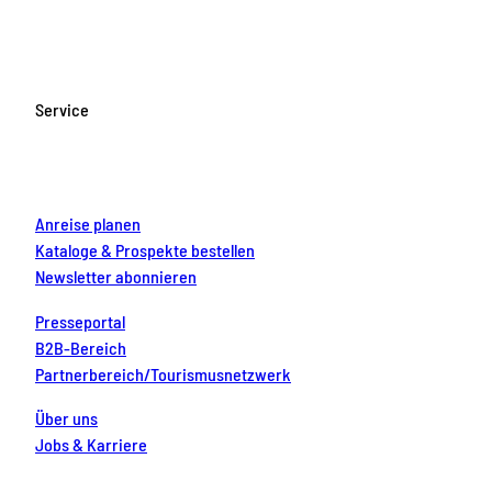
c
s
u
n
n
e
t
T
t
k
b
a
u
e
e
o
g
b
r
d
Service
o
r
e
e
i
k
a
s
n
m
t
Anreise planen
Kataloge & Prospekte bestellen
Newsletter abonnieren
Presseportal
B2B-Bereich
Partnerbereich/Tourismusnetzwerk
Über uns
Jobs & Karriere