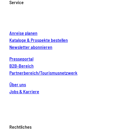
Service
o
r
e
e
i
k
a
s
n
m
t
Anreise planen
Kataloge & Prospekte bestellen
Newsletter abonnieren
Presseportal
B2B-Bereich
Partnerbereich/Tourismusnetzwerk
Über uns
Jobs & Karriere
Rechtliches