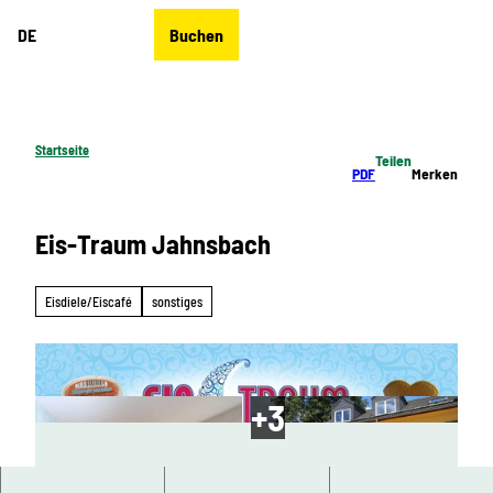
Z
DE
Buchen
u
Merkzettel
Suche
Menü
m
I
n
h
Startseite
Teilen
a
PDF
Merken
l
t
Eis-Traum Jahnsbach
Eisdiele/Eiscafé
sonstiges