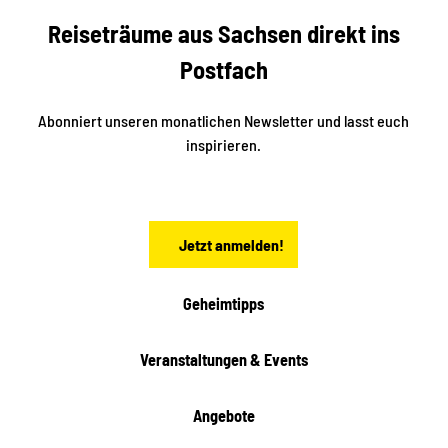
S
n
Reiseträume aus Sachsen direkt ins
d
t
e
a
Postfach
K
d
l
e
t
i
Abonniert unseren monatlichen Newsletter und lasst euch
s
n
inspirieren.
c
s
t
h
ä
ö
d
n
t
Jetzt anmelden!
e
h
e
i
Geheimtipps
t
e
Veranstaltungen & Events
n
Angebote