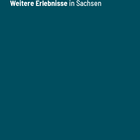
Weitere Erlebnisse
in Sachsen
K
u
l
M
u