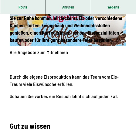
Route
Anrufen
Website
Im gemütlichen Hinterhof–Eisladen bei Eis Traum können
Sie zur Ruhe kommen, ein leckeres Eis oder verschiedene
© Eis-Traum Jahnsbach |
CC-BY-ND
© Eis-Traum Jahnsbach |
CC-BY-ND
Kuchen, Torten, Feingebäck und Weihnachtsstollen
genießen, einen Kaffee trinken, schöne Eisspezialitäten
kaufen oder für Ihre ganz besondere Feier bestellen.
© Eis-Traum Jahnsbach |
CC-BY-ND
Alle Angebote zum Mitnehmen
Durch die eigene Eisproduktion kann das Team vom Eis-
Traum viele Eiswünsche erfüllen.
Schauen Sie vorbei, ein Besuch lohnt sich auf jeden Fall.
Gut zu wissen