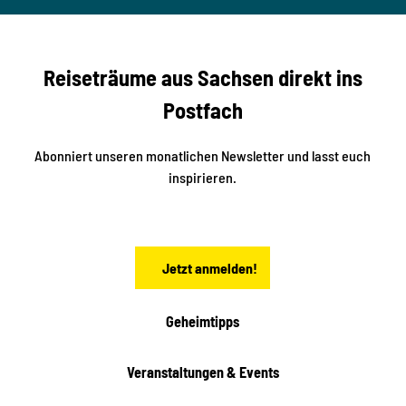
b
her
n
e
s
r
S
n
Reiseträume aus Sachsen direkt ins
d
t
e
a
Postfach
K
d
l
e
t
i
Abonniert unseren monatlichen Newsletter und lasst euch
s
n
inspirieren.
c
s
t
h
ä
ö
d
n
t
Jetzt anmelden!
e
h
e
i
Geheimtipps
t
e
Veranstaltungen & Events
n