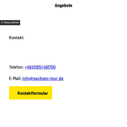
Angebote
© Kenny Scholz
Kontakt
Telefon:
+49 (0)351 491700
E-Mail:
info@sachsen-tour.de
Kontaktformular
F
I
Y
P
L
a
n
o
i
i
c
s
u
n
n