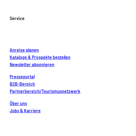
e
t
T
t
k
b
a
u
e
e
o
g
b
r
d
Service
o
r
e
e
i
k
a
s
n
m
t
Anreise planen
Kataloge & Prospekte bestellen
Newsletter abonnieren
Presseportal
B2B-Bereich
Partnerbereich/Tourismusnetzwerk
Über uns
Jobs & Karriere