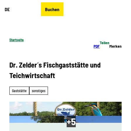
Z
DE
Buchen
u
Merkzettel
Suche
Menü
m
I
n
h
Startseite
Teilen
a
PDF
Merken
l
t
Dr. Zelder´s Fischgaststätte und
Teichwirtschaft
Gaststätte
sonstiges