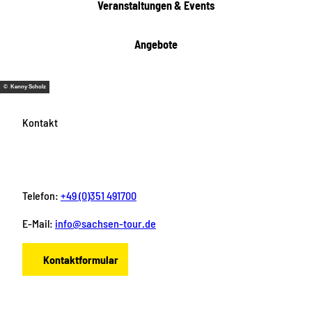
Veranstaltungen & Events
n
Angebote
© Kenny Scholz
Kontakt
Telefon:
+49 (0)351 491700
E-Mail:
info@sachsen-tour.de
Kontaktformular
F
I
Y
P
L
a
n
o
i
i