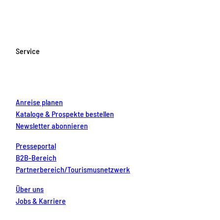
c
s
u
n
n
e
t
T
t
k
b
a
u
e
e
o
g
b
r
d
Service
o
r
e
e
i
k
a
s
n
m
t
Anreise planen
Kataloge & Prospekte bestellen
Newsletter abonnieren
Presseportal
B2B-Bereich
Partnerbereich/Tourismusnetzwerk
Über uns
Jobs & Karriere