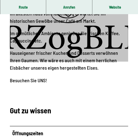
Willkommen im ältesten Haus von Marienberg
Route
Anrufen
Website
Im ältesten Haus von Marienberg erwartet Sie im
historischen Gewölbe unser Café am Markt.
Im gemütlichen Ambiente genießen Sie frischen Kaffee,
Cappuccino etc.
© Erzgebirgische Landbäckerei GmbH Drebach
Hauseigener frischer Kuchen und Desserts verwöhnen
Ihren Gaumen. Wie wäre es auch mit einem herrlichen
© Erzgebirgische Landbäckerei GmbH Drebach
Eisbächer unseres eigen hergestellten Eises.
Besuchen Sie UNS!
Gut zu wissen
Öffnungszeiten