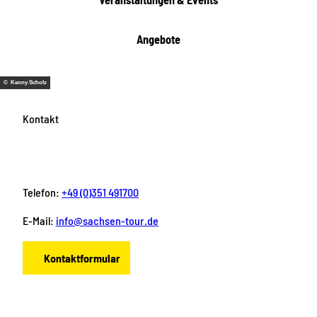
n
Angebote
© Kenny Scholz
Kontakt
Telefon:
+49 (0)351 491700
E-Mail:
info@sachsen-tour.de
Kontaktformular
F
I
Y
P
L
a
n
o
i
i