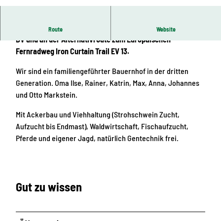
© Rainer Markstein | KI-optimiert
Gemütliches Gasthaus direkt an den Radwegen HO 9 und HO
Route
Website
BV und an der Alternativroute zum Europäischen
Fernradweg Iron Curtain Trail EV 13.
Wir sind ein familiengeführter Bauernhof in der dritten
Generation. Oma Ilse, Rainer, Katrin, Max, Anna, Johannes
und Otto Markstein.
Mit Ackerbau und Viehhaltung (Strohschwein Zucht,
Aufzucht bis Endmast), Waldwirtschaft, Fischaufzucht,
Pferde und eigener Jagd, natürlich Gentechnik frei.
Gut zu wissen