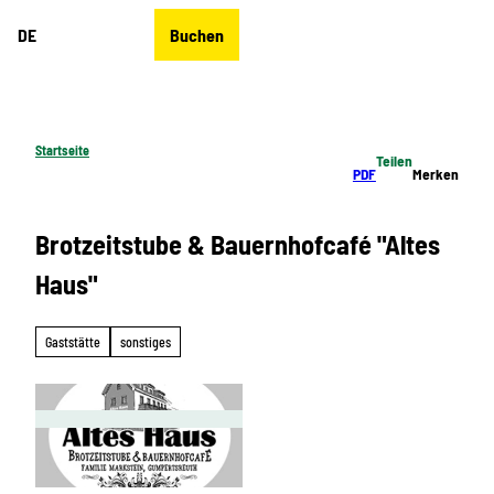
Z
DE
Buchen
u
Merkzettel
Suche
Menü
m
I
n
h
Startseite
Teilen
a
PDF
Merken
l
t
Brotzeitstube & Bauernhofcafé "Altes
Haus"
Gaststätte
sonstiges