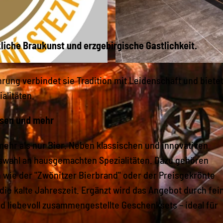
kliche Braukunst und erzgebirgische Gastlichkeit.
© Dominic Naumann, Brauerei-Gasthof Zwönitz |
CC-B
ung verbindet sie Tradition mit Leidenschaft und bietet
alitäten.
osen und mehr
mehr als nur Bier. Neben klassischen und innovativen
Auswahl an hausgemachten Spezialitäten. Dazu gehören
wie der "Zwönitzer Bierbrand" oder der Preisgekrönte
ie kalte Jahreszeit. Ergänzt wird das Angebot durch fei
d liebevoll zusammengestellte Geschenksets – ideal für