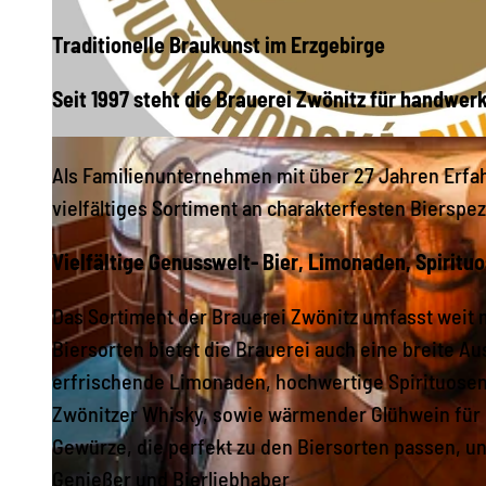
Traditionelle Braukunst im Erzgebirge
Seit 1997 steht die Brauerei Zwönitz für handwer
© Online TVE, Greifensteinregion
Als Familienunternehmen mit über 27 Jahren Erfahr
vielfältiges Sortiment an charakterfesten Bierspezi
Vielfältige Genusswelt- Bier, Limonaden, Spiritu
Das Sortiment der Brauerei Zwönitz umfasst weit 
Biersorten bietet die Brauerei auch eine breite 
erfrischende Limonaden, hochwertige Spirituosen 
Zwönitzer Whisky, sowie wärmender Glühwein für d
Gewürze, die perfekt zu den Biersorten passen, un
Genießer und Bierliebhaber.