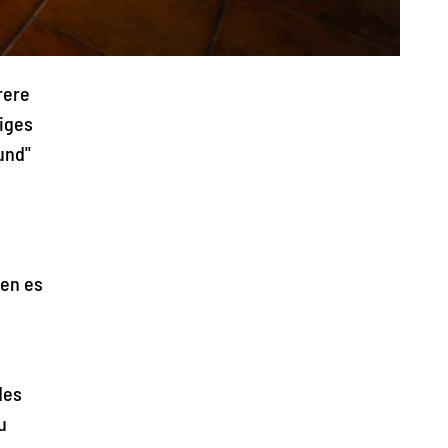
rere
tiges
und"
hen es
des
u