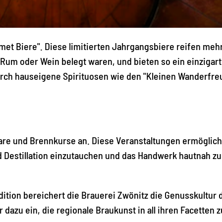
met Biere". Diese limitierten Jahrgangsbiere reifen meh
 Rum oder Wein belegt waren, und bieten so ein einzigar
rch hauseigene Spirituosen wie den "Kleinen Wanderfre
are und Brennkurse an. Diese Veranstaltungen ermöglic
nd Destillation einzutauchen und das Handwerk hautnah zu
adition bereichert die Brauerei Zwönitz die Genusskultur 
azu ein, die regionale Braukunst in all ihren Facetten z