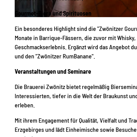
Gourmet-Biere und Spirituosen
© Online TVE, Brauerei-Gasthof Zwönitz, pixxima |
CC-BY-ND
Ein besonderes Highlight sind die "Zwönitzer Gour
Monate in Barrique-Fässern, die zuvor mit Whisky,
Geschmackserlebnis. Ergänzt wird das Angebot du
und den "Zwönitzer RumBanane".
Veranstaltungen und Seminare
Die Brauerei Zwönitz bietet regelmäßig Biersemin
Interessierten, tiefer in die Welt der Braukunst u
erleben.
Mit ihrem Engagement für Qualität, Vielfalt und Tr
Erzgebirges und lädt Einheimische sowie Besucher d