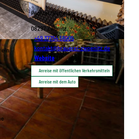
Pächter/Betreiber
08297
Zwönitz
+49 37754 59905
Y-ND
kontakt@brauerei-zwoenitz.de
 ein
Website
Anreise mit öffentlichen Verkehrsmitteln
Anreise mit dem Auto
ne