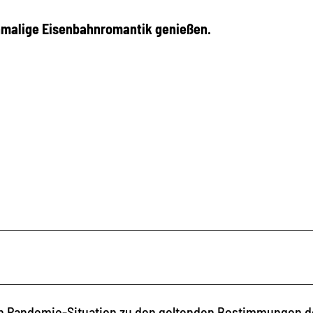
nmalige Eisenbahnromantik genießen.
llen Pandemie-Situation zu den geltenden Bestimmungen 