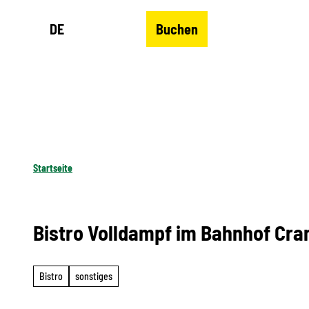
Z
DE
Buchen
u
Merkzettel
Suche
Menü
m
I
n
h
a
l
Startseite
t
Bistro Volldampf im Bahnhof Cra
Bistro
sonstiges