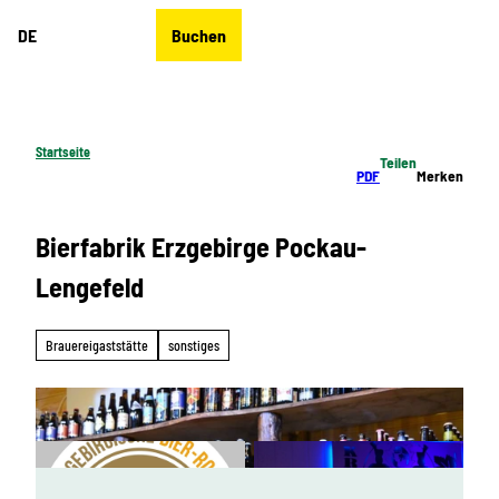
Z
DE
Buchen
u
Merkzettel
Suche
Menü
m
I
n
h
Startseite
Teilen
a
PDF
Merken
l
t
Bierfabrik Erzgebirge Pockau-
Lengefeld
Brauereigaststätte
sonstiges