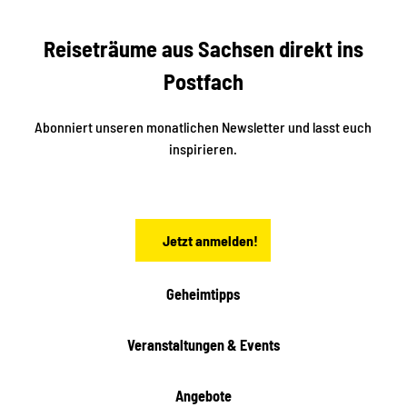
s
r
S
n
Reiseträume aus Sachsen direkt ins
d
t
e
a
Postfach
K
d
l
e
t
i
Abonniert unseren monatlichen Newsletter und lasst euch
s
n
inspirieren.
c
s
t
h
ä
ö
d
n
t
Jetzt anmelden!
e
h
e
i
Geheimtipps
t
e
Veranstaltungen & Events
n
Angebote