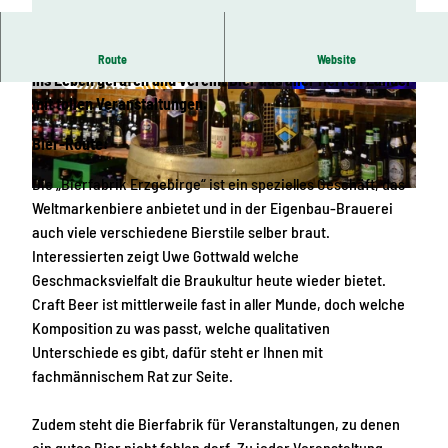
Die „Bierfabrik Erzgebirge“ wurde 2016 von Uwe Gottwald
Route
Website
ins Leben gerufen und vereint Bier aus aller Herren Länder
© Online TVE, Erlebnisheimat Erzgebirge
© Bierfabrik Erzgebirge
mit tollen Veranstaltungen.
Bier-Route:
Die „Bierfabrik Erzgebirge“ ist ein spezielles Geschäft, das
© Online TVE, Erlebnisheimat Erzgebirge
Weltmarkenbiere anbietet und in der Eigenbau-Brauerei
auch viele verschiedene Bierstile selber braut.
Interessierten zeigt Uwe Gottwald welche
Geschmacksvielfalt die Braukultur heute wieder bietet.
Craft Beer ist mittlerweile fast in aller Munde, doch welche
Komposition zu was passt, welche qualitativen
Unterschiede es gibt, dafür steht er Ihnen mit
fachmännischem Rat zur Seite.
Zudem steht die Bierfabrik für Veranstaltungen, zu denen
ein gutes Bier nicht fehlen darf. Zu jeder Veranstaltung