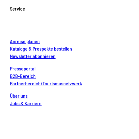
o
g
b
r
d
Service
o
r
e
e
i
k
a
s
n
m
t
Anreise planen
Kataloge & Prospekte bestellen
Newsletter abonnieren
Presseportal
B2B-Bereich
Partnerbereich/Tourismusnetzwerk
Über uns
Jobs & Karriere