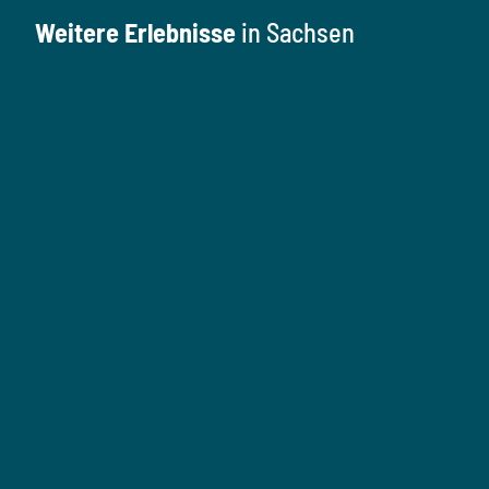
Weitere Erlebnisse
in Sachsen
K
u
l
M