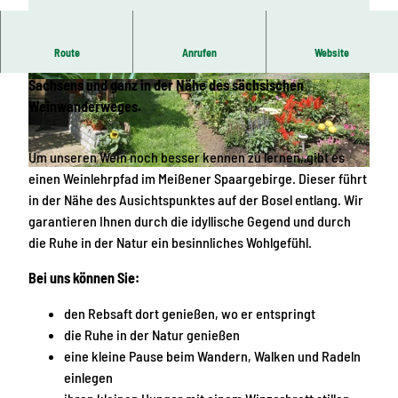
Route
Anrufen
Website
Wir befinden uns in Sörnewitz, einem der schönsten Dörfer
Sachsens und ganz in der Nähe des sächsischen
© Torsten Schröder, Dresden Elbland
© Torsten Schröder, Dresden Elbland
Weinwanderweges.
Um unseren Wein noch besser kennen zu lernen, gibt es
einen Weinlehrpfad im Meißener Spaargebirge. Dieser führt
© Torsten Schröder, Dresden Elbland
in der Nähe des Ausichtspunktes auf der Bosel entlang. Wir
garantieren Ihnen durch die idyllische Gegend und durch
die Ruhe in der Natur ein besinnliches Wohlgefühl.
Bei uns können Sie:
den Rebsaft dort genießen, wo er entspringt
die Ruhe in der Natur genießen
eine kleine Pause beim Wandern, Walken und Radeln
einlegen