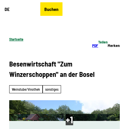
Z
DE
Buchen
u
Merkzettel
Suche
Menü
m
I
n
h
Startseite
Teilen
a
PDF
Merken
l
t
Besenwirtschaft "Zum
Winzerschoppen" an der Bosel
Weinstube/Vinothek
sonstiges