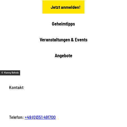
n
t
Jetzt anmelden!
e
h
e
i
Geheimtipps
t
e
Veranstaltungen & Events
n
Angebote
© Kenny Scholz
Kontakt
Telefon:
+49 (0)351 491700