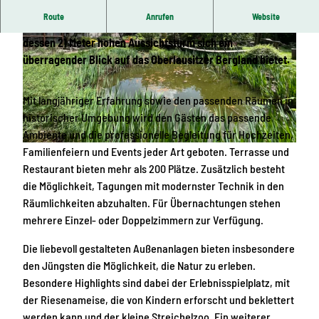
Route
Anrufen
Website
Auf dem 365 m hohen Butterberg liegt der Berggasthof von
dessen 21 Meter hohen Aussichtsturm sich ein
überragender Blick auf das Oberlausitzer Bergland bietet.
Mit langjähriger Erfahrung sowie den passenden Räumen in
historischer Umgebung wird den Gästen das passende
© Region Westlausitz, Region Westlausitz
Ambiente und die professionelle Begleitung für Hochzeiten,
Familienfeiern und Events jeder Art geboten. Terrasse und
© Region Westlausitz, Das Landschaftswunderland Oberlausitz
Restaurant bieten mehr als 200 Plätze. Zusätzlich besteht
die Möglichkeit, Tagungen mit modernster Technik in den
Räumlichkeiten abzuhalten. Für Übernachtungen stehen
mehrere Einzel- oder Doppelzimmern zur Verfügung.
Die liebevoll gestalteten Außenanlagen bieten insbesondere
den Jüngsten die Möglichkeit, die Natur zu erleben.
Besondere Highlights sind dabei der Erlebnisspielplatz, mit
der Riesenameise, die von Kindern erforscht und beklettert
werden kann und der kleine Streichelzoo. Ein weiterer