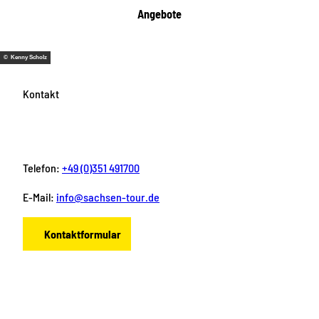
Angebote
© Kenny Scholz
Kontakt
Telefon:
+49 (0)351 491700
E-Mail:
info@sachsen-tour.de
Kontaktformular
F
I
Y
P
L
a
n
o
i
i
c
s
u
n
n