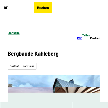
Z
DE
Buchen
u
Merkzettel
Suche
Menü
m
I
n
h
Startseite
Teilen
a
PDF
Merken
l
t
Bergbaude Kahleberg
Gasthof
sonstiges