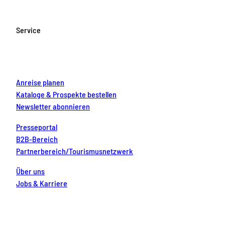
e
t
T
t
k
b
a
u
e
e
o
g
b
r
d
Service
o
r
e
e
i
k
a
s
n
m
t
Anreise planen
Kataloge & Prospekte bestellen
Newsletter abonnieren
Presseportal
B2B-Bereich
Partnerbereich/Tourismusnetzwerk
Über uns
Jobs & Karriere