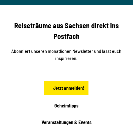
ertzsc
b
her
n
e
s
r
S
n
Reiseträume aus Sachsen direkt ins
d
t
e
a
Postfach
K
d
l
e
t
i
Abonniert unseren monatlichen Newsletter und lasst euch
s
n
inspirieren.
c
s
t
h
ä
ö
d
n
t
Jetzt anmelden!
e
h
e
i
Geheimtipps
t
e
Veranstaltungen & Events
n