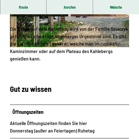
Route
Anrufen
Website
Kleine Bergbaude mit echten Altenberger Urgesteinen.
© Phillip Maethner, Tourist-Information Altenb
© Tourist-Information Altenberg |
CC-BY-ND
erg |
CC-BY-ND
Die Baude auf dem Kahleberg wird von der Familie Szulczyk
geführt, welche echte Altenberger Urgesteine sind. Es gibt
die ein oder andere Leckerei, welche man im rustikalen
Kaminzimmer oder auf dem Plateau des Kahlebergs
© Dietrich Sonntag, Tourist-Information Altenberg |
CC-BY-ND
genießen kann.
Gut zu wissen
Öffnungszeiten
Aktuelle Öffnungszeiten finden Sie hier
Donnerstag (außer an Feiertagen) Ruhetag