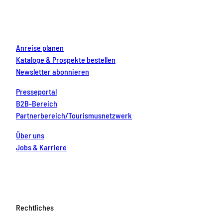
o
r
e
e
i
k
a
s
n
m
t
Anreise planen
Kataloge & Prospekte bestellen
Newsletter abonnieren
Presseportal
B2B-Bereich
Partnerbereich/Tourismusnetzwerk
Über uns
Jobs & Karriere
Rechtliches