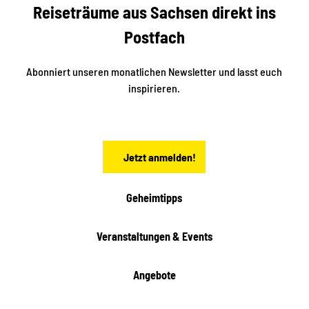
Reiseträume aus Sachsen direkt ins
d
t
e
a
Postfach
K
d
l
e
t
i
Abonniert unseren monatlichen Newsletter und lasst euch
s
n
inspirieren.
c
s
t
h
ä
ö
d
n
t
Jetzt anmelden!
e
h
e
i
Geheimtipps
t
e
Veranstaltungen & Events
n
Angebote