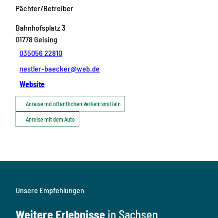
Pächter/Betreiber
Bahnhofsplatz 3
01778
Geising
035056 22810
nestler-baecker@web.de
Website
Anreise mit öffentlichen Verkehrsmitteln
Anreise mit dem Auto
Unsere Empfehlungen
Weitere Erlebnisse
in Sachsen