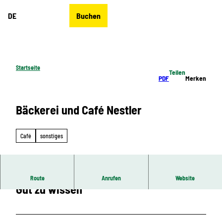
Z
DE
Buchen
u
Merkzettel
Suche
Menü
m
I
n
h
Startseite
Teilen
a
PDF
Merken
l
t
Bäckerei und Café Nestler
Café
sonstiges
Route
Anrufen
Website
Gut zu wissen