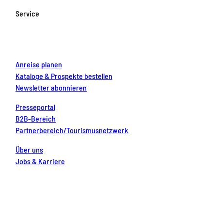
o
g
b
r
d
Service
o
r
e
e
i
k
a
s
n
m
t
Anreise planen
Kataloge & Prospekte bestellen
Newsletter abonnieren
Presseportal
B2B-Bereich
Partnerbereich/Tourismusnetzwerk
Über uns
Jobs & Karriere