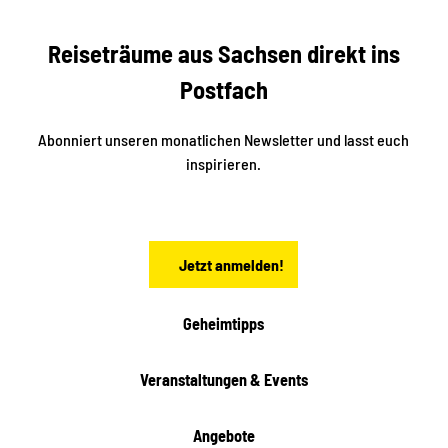
s
r
S
n
Reiseträume aus Sachsen direkt ins
d
t
e
a
Postfach
K
d
l
e
t
i
Abonniert unseren monatlichen Newsletter und lasst euch
s
n
inspirieren.
c
s
t
h
ä
ö
d
n
t
Jetzt anmelden!
e
h
e
i
Geheimtipps
t
e
Veranstaltungen & Events
n
Angebote