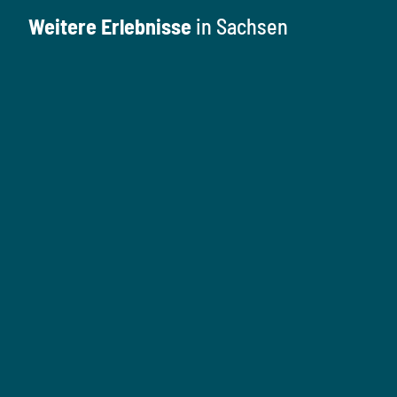
Weitere Erlebnisse
in Sachsen
K
u
l
M