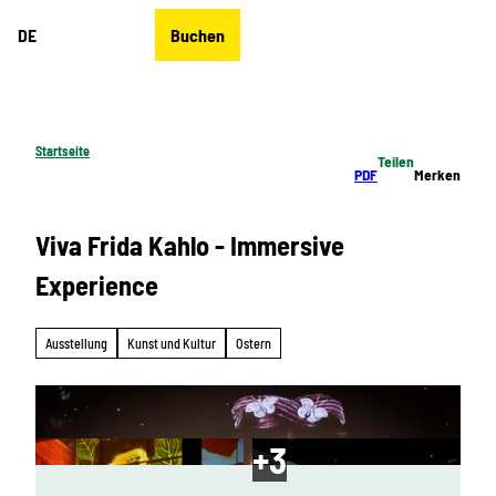
Z
DE
Buchen
u
Merkzettel
Suche
Menü
m
I
n
h
Startseite
Teilen
a
PDF
Merken
l
t
Viva Frida Kahlo - Immersive
Experience
Ausstellung
Kunst und Kultur
Ostern