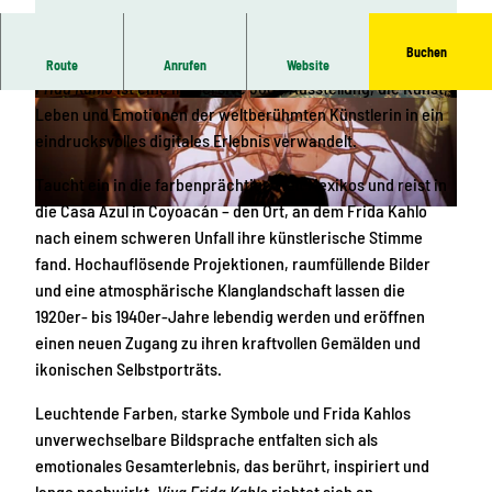
Buchen
Erlebt Frida Kahlo so nah und intensiv wie nie zuvor.
Viva
Route
Anrufen
Website
Frida Kahlo
ist eine immersive 360°-Ausstellung, die Kunst,
© Alegria Exhibition, Andy Juchli
© Alegria Exhibition, Morris Mac Matzen
Leben und Emotionen der weltberühmten Künstlerin in ein
eindrucksvolles digitales Erlebnis verwandelt.
Taucht ein in die farbenprächtige Welt Mexikos und reist in
die Casa Azul in Coyoacán – den Ort, an dem Frida Kahlo
© Alegria Exhibition, Morris Mac Matzen
nach einem schweren Unfall ihre künstlerische Stimme
fand. Hochauflösende Projektionen, raumfüllende Bilder
und eine atmosphärische Klanglandschaft lassen die
1920er- bis 1940er-Jahre lebendig werden und eröffnen
einen neuen Zugang zu ihren kraftvollen Gemälden und
ikonischen Selbstporträts.
Leuchtende Farben, starke Symbole und Frida Kahlos
unverwechselbare Bildsprache entfalten sich als
emotionales Gesamterlebnis, das berührt, inspiriert und
lange nachwirkt.
Viva Frida Kahlo
richtet sich an