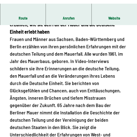
© Stiftung Sächsische Gedenkstätten/ Gedenks
tätte Bautzen
„Generation Mauerbau“ – Menschen aus Ost und West
Route
Anrufen
Website
erzählen, wie sie den Fall der Mauer und die Deutsche
Einheit erlebt haben
Frauen und Männer aus Sachsen, Baden-Württemberg und
Berlin erzählen von ihren persönlichen Erfahrungen mit der
deutschen Teilung und dem Mauerfall. Alle wurden 1961, im
Jahr des Mauerbaus, geboren. In Video-Interviews
schildern sie ihre Erinnerungen an die deutsche Teilung,
den Mauerfall und an die Veränderungen ihres Lebens
durch die Deutsche Einheit. Sie berichten von
Glücksgefühlen und Chancen, auch von Enttäuschungen,
Ängsten, inneren Brüchen und tiefem Misstrauen
gegenüber der Zukunft. 65 Jahre nach dem Bau der
Berliner Mauer nimmt die Installation die Geschichte der
deutschen Teilung und der Vereinigung der beiden
deutschen Staaten in den Blick. Sie zeigt die
Unterschiedlichkeit der Erfahrungen von West- und