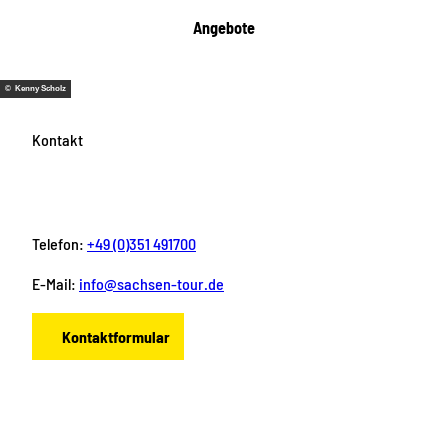
Angebote
© Kenny Scholz
Kontakt
Telefon:
+49 (0)351 491700
E-Mail:
info@sachsen-tour.de
Kontaktformular
F
I
Y
P
L
a
n
o
i
i
c
s
u
n
n