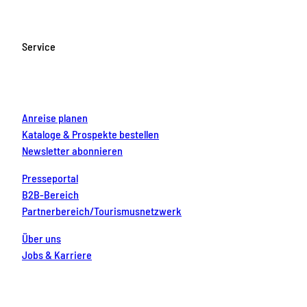
e
t
T
t
k
b
a
u
e
e
o
g
b
r
d
Service
o
r
e
e
i
k
a
s
n
m
t
Anreise planen
Kataloge & Prospekte bestellen
Newsletter abonnieren
Presseportal
B2B-Bereich
Partnerbereich/Tourismusnetzwerk
Über uns
Jobs & Karriere