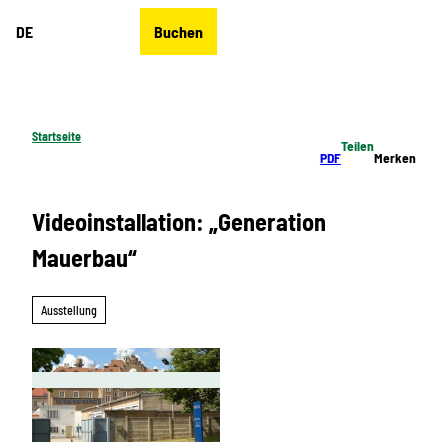
Z
DE
Buchen
u
Merkzettel
Suche
Menü
m
I
n
h
Startseite
Teilen
a
PDF
Merken
l
t
Videoinstallation: „Generation
Mauerbau“
Ausstellung