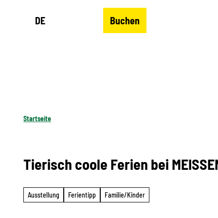
Z
DE
Buchen
u
Merkzettel
Suche
Menü
m
I
n
h
a
l
Startseite
t
Tierisch coole Ferien bei MEISSE
Ausstellung
Ferientipp
Familie/Kinder