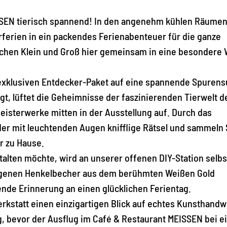
SSEN tierisch spannend! In den angenehm kühlen Räumen
ferien in ein packendes Ferienabenteuer für die ganze
chen Klein und Groß hier gemeinsam in eine besondere 
xklusiven Entdecker-Paket auf eine spannende Spuren
t, lüftet die Geheimnisse der faszinierenden Tierwelt d
Meisterwerke mitten in der Ausstellung auf. Durch das
der mit leuchtenden Augen knifflige Rätsel und sammeln 
ür zu Hause.
lten möchte, wird an unserer offenen DIY-Station selbs
 eigenen Henkelbecher aus dem berühmten Weißen Gold
bende Erinnerung an einen glücklichen Ferientag.
rkstatt einen einzigartigen Blick auf echtes Kunsthand
ng, bevor der Ausflug im Café & Restaurant MEISSEN bei e