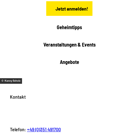
n
t
Jetzt anmelden!
e
h
e
i
Geheimtipps
t
e
Veranstaltungen & Events
n
Angebote
© Kenny Scholz
Kontakt
Telefon:
+49 (0)351 491700