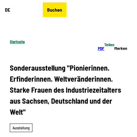
Z
DE
Buchen
u
Merkzettel
Suche
Menü
m
I
n
h
Startseite
Teilen
a
PDF
Merken
l
t
Sonderausstellung "Pionierinnen.
Erfinderinnen. Weltveränderinnen.
Starke Frauen des Industriezeitalters
aus Sachsen, Deutschland und der
Welt"
Ausstellung