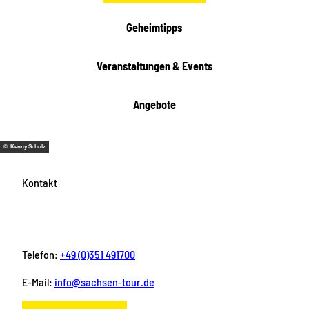
e
i
Geheimtipps
t
e
Veranstaltungen & Events
n
Angebote
© Kenny Scholz
Kontakt
Telefon:
+49 (0)351 491700
E-Mail:
info@sachsen-tour.de