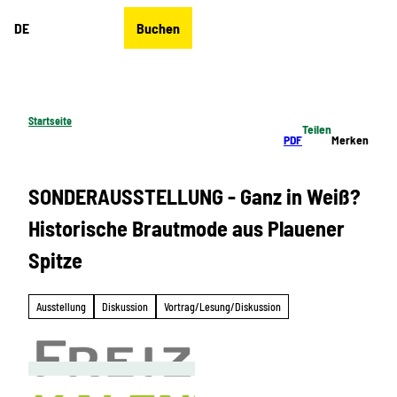
Z
DE
Buchen
u
Merkzettel
Suche
Menü
m
I
n
h
Startseite
Teilen
a
PDF
Merken
l
t
SONDERAUSSTELLUNG - Ganz in Weiß?
Historische Brautmode aus Plauener
Spitze
Ausstellung
Diskussion
Vortrag/Lesung/Diskussion