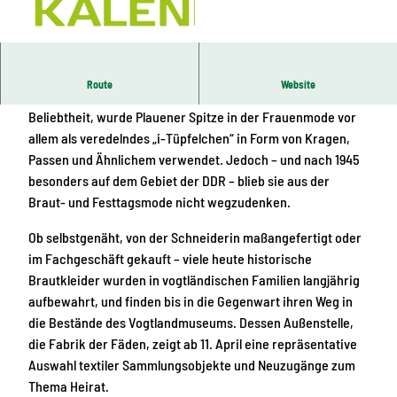
© Landratsamt Vogtlandkreis, Susann Schmidt
|
CC-BY-ND
Route
Website
Seit dem Ersten Weltkrieg, nach dem Höhepunkt ihrer
Beliebtheit, wurde Plauener Spitze in der Frauenmode vor
allem als veredelndes „i-Tüpfelchen“ in Form von Kragen,
Passen und Ähnlichem verwendet. Jedoch – und nach 1945
besonders auf dem Gebiet der DDR – blieb sie aus der
Braut- und Festtagsmode nicht wegzudenken.
Ob selbstgenäht, von der Schneiderin maßangefertigt oder
im Fachgeschäft gekauft – viele heute historische
Brautkleider wurden in vogtländischen Familien langjährig
aufbewahrt, und finden bis in die Gegenwart ihren Weg in
die Bestände des Vogtlandmuseums. Dessen Außenstelle,
die Fabrik der Fäden, zeigt ab 11. April eine repräsentative
Auswahl textiler Sammlungsobjekte und Neuzugänge zum
Thema Heirat.