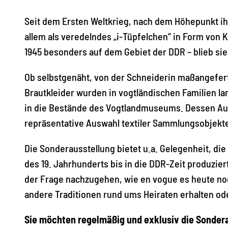
Seit dem Ersten Weltkrieg, nach dem Höhepunkt ih
allem als veredelndes „i-Tüpfelchen“ in Form von
1945 besonders auf dem Gebiet der DDR – blieb si
Ob selbstgenäht, von der Schneiderin maßangeferti
Brautkleider wurden in vogtländischen Familien la
in die Bestände des Vogtlandmuseums. Dessen Außens
repräsentative Auswahl textiler Sammlungsobjek
Die Sonderausstellung bietet u.a. Gelegenheit, d
des 19. Jahrhunderts bis in die DDR-Zeit produzie
der Frage nachzugehen, wie en vogue es heute noch
andere Traditionen rund ums Heiraten erhalten od
Sie möchten regelmäßig und exklusiv die Sonder