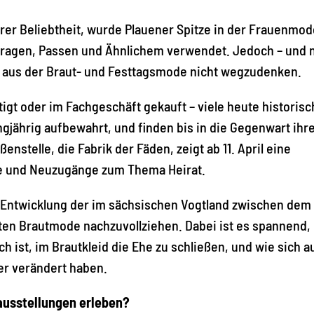
rer Beliebtheit, wurde Plauener Spitze in der Frauenmod
 Kragen, Passen und Ähnlichem verwendet. Jedoch – und 
e aus der Braut- und Festtagsmode nicht wegzudenken.
gt oder im Fachgeschäft gekauft – viele heute historisc
ngjährig aufbewahrt, und finden bis in die Gegenwart ih
telle, die Fabrik der Fäden, zeigt ab 11. April eine
te und Neuzugänge zum Thema Heirat.
ie Entwicklung der im sächsischen Vogtland zwischen dem
rten Brautmode nachzuvollziehen. Dabei ist es spannend,
 ist, im Brautkleid die Ehe zu schließen, und wie sich a
er verändert haben.
ausstellungen erleben?