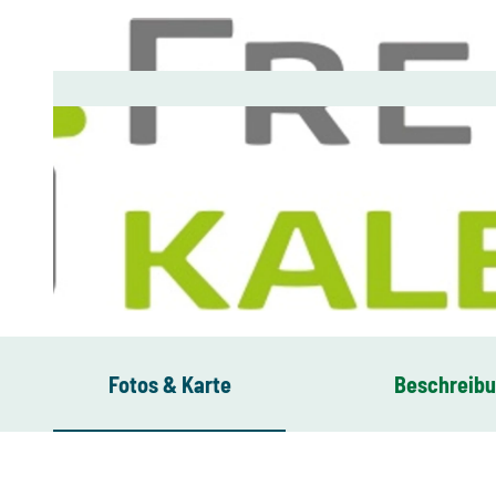
© Landratsamt Vogtlandkreis, Susann Schmidt |
CC-BY-ND
Fotos & Karte
Beschreib