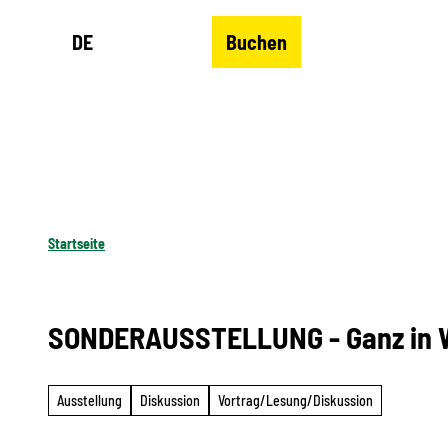
Z
DE
Buchen
u
Merkzettel
Suche
Menü
m
I
n
h
a
l
Startseite
t
SONDERAUSSTELLUNG - Ganz in We
Ausstellung
Diskussion
Vortrag/Lesung/Diskussion