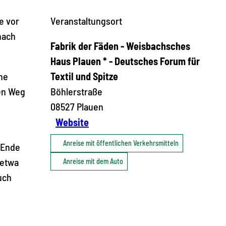
e vor
Veranstaltungsort
nach
Fabrik der Fäden - Weisbachsches
Haus Plauen * - Deutsches Forum für
he
Textil und Spitze
ren Weg
Böhlerstraße
08527
Plauen
Website
Anreise mit öffentlichen Verkehrsmitteln
 Ende
 etwa
Anreise mit dem Auto
uch