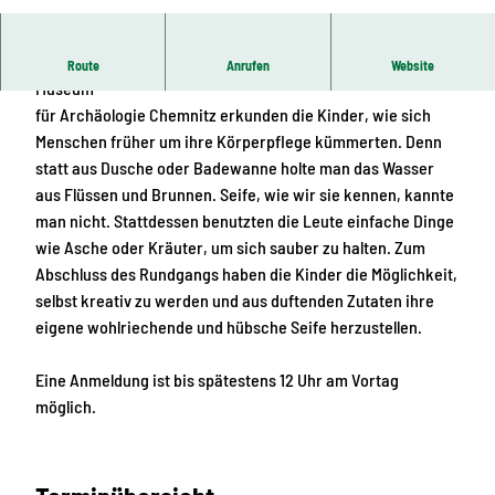
© LfA Sachsen/smac, Jutta Boehme
Bei einem Rundgang durch die Ausstellung des Staatliches
Route
Anrufen
Website
Museum
für Archäologie Chemnitz erkunden die Kinder, wie sich
Menschen früher um ihre Körperpflege kümmerten. Denn
statt aus Dusche oder Badewanne holte man das Wasser
aus Flüssen und Brunnen. Seife, wie wir sie kennen, kannte
man nicht. Stattdessen benutzten die Leute einfache Dinge
wie Asche oder Kräuter, um sich sauber zu halten. Zum
Abschluss des Rundgangs haben die Kinder die Möglichkeit,
selbst kreativ zu werden und aus duftenden Zutaten ihre
eigene wohlriechende und hübsche Seife herzustellen.
Eine Anmeldung ist bis spätestens 12 Uhr am Vortag
möglich.