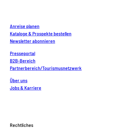
k
a
s
n
m
t
Anreise planen
Kataloge & Prospekte bestellen
Newsletter abonnieren
Presseportal
B2B-Bereich
Partnerbereich/Tourismusnetzwerk
Über uns
Jobs & Karriere
Rechtliches