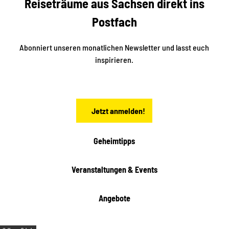
Reiseträume aus Sachsen direkt ins
t
e
a
Postfach
K
d
l
e
t
i
Abonniert unseren monatlichen Newsletter und lasst euch
s
n
inspirieren.
c
s
t
h
ä
ö
d
n
t
Jetzt anmelden!
e
h
e
i
Geheimtipps
t
e
Veranstaltungen & Events
n
Angebote