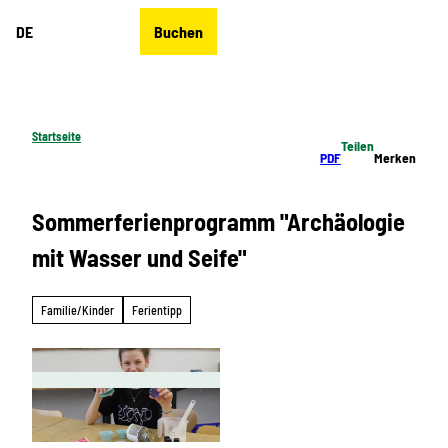
Z
DE
Buchen
u
Merkzettel
Suche
Menü
m
I
n
h
Startseite
Teilen
a
PDF
Merken
l
t
Sommerferienprogramm "Archäologie
mit Wasser und Seife"
Familie/Kinder
Ferientipp