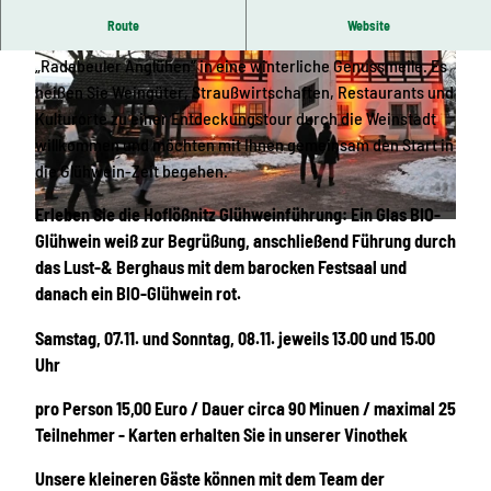
Route
Website
Am 7. und 8. November 2026 verwandelt sich Radebeul beim
„Radebeuler Anglühen“ in eine winterliche Genussmeile. Es
heißen Sie Weingüter, Straußwirtschaften, Restaurants und
Kulturorte zu einer Entdeckungstour durch die Weinstadt
willkommen und möchten mit Ihnen gemeinsam den Start in
die Glühwein-Zeit begehen.
© Stadt Radebeul
Erleben Sie die Hoflößnitz Glühweinführung: Ein Glas BIO-
© Stiftung Hoflößnitz | KI-optimiert
Glühwein weiß zur Begrüßung, anschließend Führung durch
das Lust-& Berghaus mit dem barocken Festsaal und
danach ein BIO-Glühwein rot.
Samstag, 07.11. und Sonntag, 08.11. jeweils 13.00 und 15.00
Uhr
pro Person 15,00 Euro / Dauer circa 90 Minuen / maximal 25
Teilnehmer - Karten erhalten Sie in unserer Vinothek
Unsere kleineren Gäste können mit dem Team der