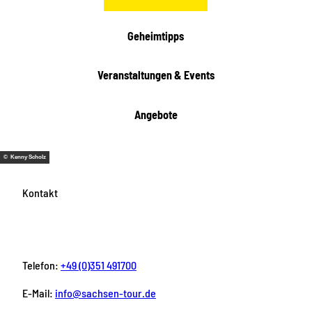
h
e
i
Geheimtipps
t
e
Veranstaltungen & Events
n
Angebote
© Kenny Scholz
Kontakt
Telefon:
+49 (0)351 491700
E-Mail:
info@sachsen-tour.de