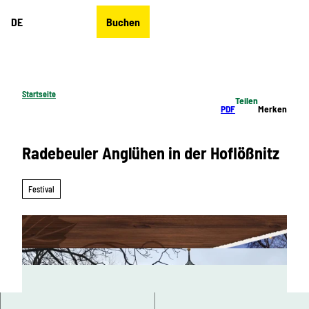
Z
DE
Buchen
u
Merkzettel
Suche
Menü
m
I
n
h
Startseite
Teilen
a
PDF
Merken
l
t
Radebeuler Anglühen in der Hoflößnitz
Festival