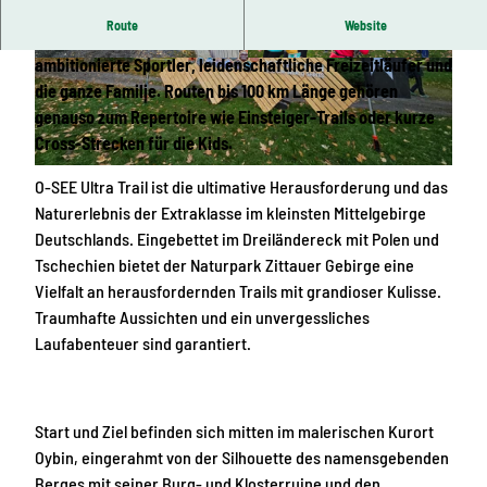
Route
Website
O-SEE Ultra Trail ist eine Laufveranstaltung für
ambitionierte Sportler, leidenschaftliche Freizeitläufer und
© Tourismuszentrum Naturpark Zittauer Gebirg
© Tourismuszentrum Naturpark Zittauer Gebirg
e, Das Landschaftswunderland Oberlausitz
e, Das Landschaftswunderland Oberlausitz
die ganze Familie. Routen bis 100 km Länge gehören
genauso zum Repertoire wie Einsteiger-Trails oder kurze
Cross-Strecken für die Kids.
© Tourismuszentrum Naturpark Zittauer Gebirge, Das Landschaftswunderland Oberlausitz
O-SEE Ultra Trail ist die ultimative Herausforderung und das
Naturerlebnis der Extraklasse im kleinsten Mittelgebirge
Deutschlands. Eingebettet im Dreiländereck mit Polen und
Tschechien bietet der Naturpark Zittauer Gebirge eine
Vielfalt an herausfordernden Trails mit grandioser Kulisse.
Traumhafte Aussichten und ein unvergessliches
Laufabenteuer sind garantiert.
Start und Ziel befinden sich mitten im malerischen Kurort
Oybin, eingerahmt von der Silhouette des namensgebenden
Berges mit seiner Burg- und Klosterruine und den