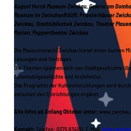
August Horch Museum Zwickau, Galerie am Domh
Museum im ZwischenRAUM
,
Priesterhäuser Zwicka
Zwickau, Stadtbibliothek Zwickau, Theater Plaue
Marien, Puppentheater Zwickau
Die Museumsnacht Zwickau bietet einen bunten Mix
Lesungen und Vorträgen.
Die Themen spannen sich von Stadtgeschichte übe
Automobilgeschichte und Architektur.
Das Programm der Kultureinrichtungen wird durch
zwischen den Einrichtungen ergänzt.
Alle Infos ab Anfang Oktober unter:
www.zwickau
Kontakt:
Telefon: 0375 834101, E-Mail:
kulturamt@