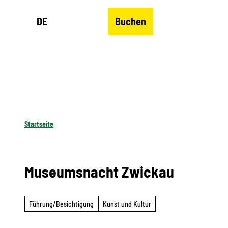
Z
DE
Buchen
u
Merkzettel
Suche
Menü
m
I
n
h
a
l
Startseite
t
Museumsnacht Zwickau
Führung/Besichtigung
Kunst und Kultur