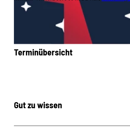
© Chemnitz.Zwickau.Region, Foto-Atelier LORENZ | KI-optimiert
© Chemnitz.Zwickau.Region, Stadtverwaltung Zwickau | KI-optimiert
Terminübersicht
Gut zu wissen