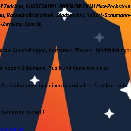
of Zwickau, KUNSTSAMMLUNGEN ZWICKAU Max-Pechstein
u, Ratsschulbibliothek, Stadtarchiv
,
Robert-Schumann
n-Zwickau, Dom St.
 aus Ausstellungen, Konzerten, Theater, Stadtführunge
r Robert Schumann, Musik und Kunst bis hin zu
 Stadtführungen und einen historischen Shuttleverkehr
.de/museumsnacht
zwickau.de