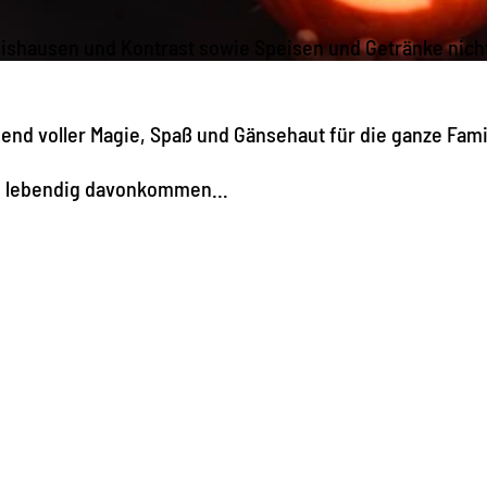
bishausen und Kontrast sowie Speisen und Getränke nich
bend voller Magie, Spaß und Gänsehaut für die ganze Fami
 die lebendig davonkommen…