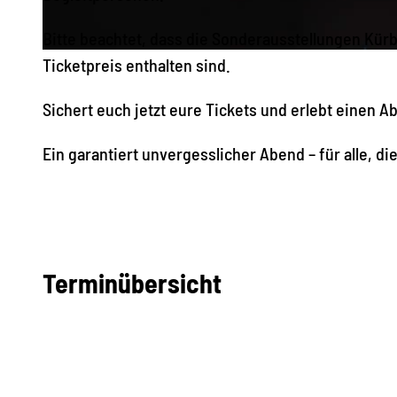
Bitte beachtet, dass die Sonderausstellungen Kür
© Radoslava Knösche, Oskarshausen, Erlebnisheimat Erzgebirge
Ticketpreis enthalten sind.
Sichert euch jetzt eure Tickets und erlebt einen A
Ein garantiert unvergesslicher Abend – für alle,
Terminübersicht