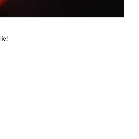
t im
lie!