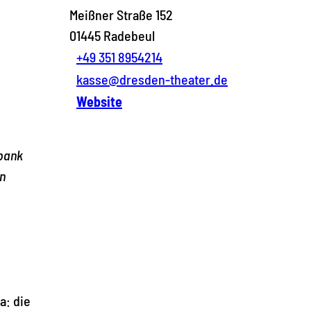
Meißner Straße 152
01445
Radebeul
+49 351 8954214
kasse@dresden-theater.de
Website
nbank
n
a: die