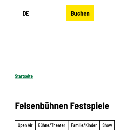
Z
DE
Buchen
u
Merkzettel
Suche
Menü
m
I
n
h
a
l
Startseite
t
Felsenbühnen Festspiele
Open Air
Bühne/Theater
Familie/Kinder
Show