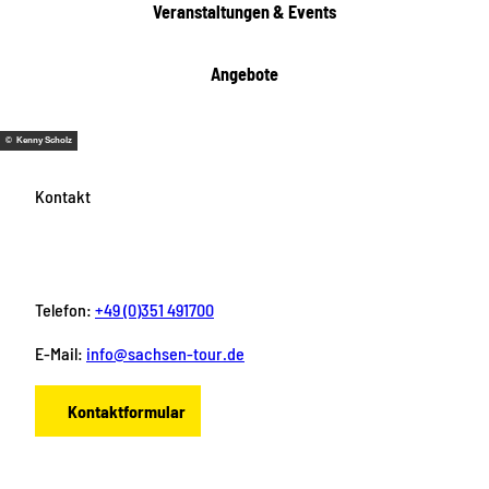
Veranstaltungen & Events
n
Angebote
© Kenny Scholz
Kontakt
Telefon:
+49 (0)351 491700
E-Mail:
info@sachsen-tour.de
Kontaktformular
F
I
Y
P
L