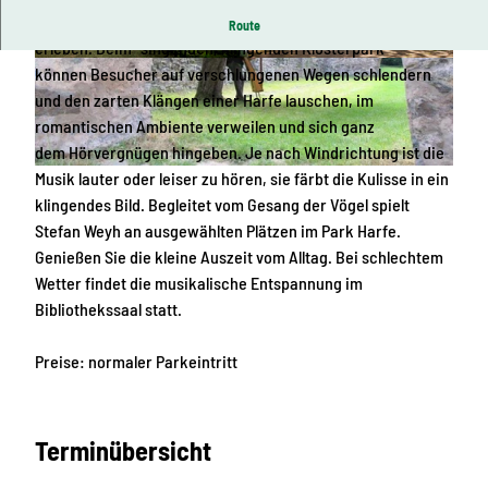
Den Klosterpark Altzella auf eine besonders sinnliche Art
Route
erleben. Beim "singenden, klingenden Klosterpark"
© Schlösserland Sachsen, Sylvio Dittrich | KI-o
© Schlösserland Sachsen, Sylvio Dittrich | KI-o
können Besucher auf verschlungenen Wegen schlendern
ptimiert
ptimiert
und den zarten Klängen einer Harfe lauschen, im
romantischen Ambiente verweilen und sich ganz
dem Hörvergnügen hingeben. Je nach Windrichtung ist die
Musik lauter oder leiser zu hören, sie färbt die Kulisse in ein
© Staatliche Schlösser, Burgen und Gärten Sachsen gemeinnützige GmbH
klingendes Bild. Begleitet vom Gesang der Vögel spielt
Stefan Weyh an ausgewählten Plätzen im Park Harfe.
Genießen Sie die kleine Auszeit vom Alltag. Bei schlechtem
Wetter findet die musikalische Entspannung im
Bibliothekssaal statt.
Preise: normaler Parkeintritt
Terminübersicht