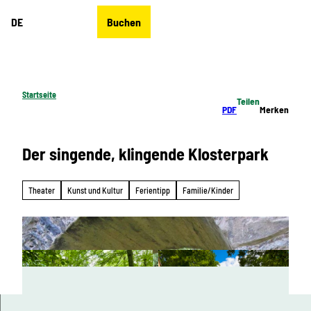
Z
DE
Buchen
u
Merkzettel
Suche
Menü
m
I
n
h
Startseite
Teilen
a
PDF
Merken
l
t
Der singende, klingende Klosterpark
Theater
Kunst und Kultur
Ferientipp
Familie/Kinder