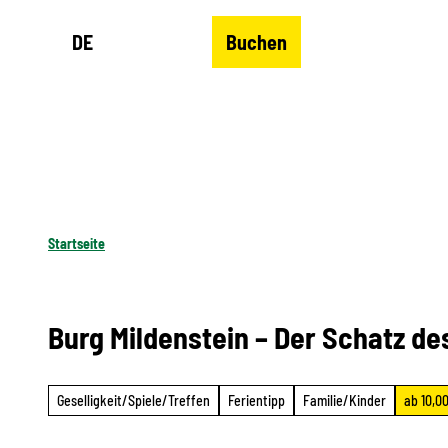
Z
DE
Buchen
u
Merkzettel
Suche
Menü
m
I
n
h
a
l
Startseite
t
Burg Mildenstein – Der Schatz de
Geselligkeit/Spiele/Treffen
Ferientipp
Familie/Kinder
ab 10,00