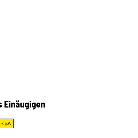
s Einäugigen
 € p.P.