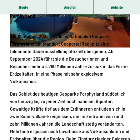
Route
Anrufen
Website
Ausstellung "Supervulkane in Sachsen" im Geopark
Porphyrland
© Kathleen Schramm | KI-optimiert
© Kathleen Schramm | KI-optimiert
Am 15. August 2024 wurde im Nationalen Geopark
Porphyrland am Standort Geoportal Röcknitz eine
fulminante Dauerausstellung offiziell übergeben. Ab
© Kathleen Schramm | KI-optimiert
September 2024 führt sie die Besucherinnen und
Besucher mehr als 290 Millionen Jahre zurück in das Perm-
Erdzeitalter, in eine Phase mit sehr explosivem
Vulkanismus.
Das Gebiet des heutigen Geoparks Porphyrland südöstlich
von Leipzig lag zu jener Zeit noch nahe am Äquator.
Gewaltige Kräfte tief aus dem Erdinneren entluden sich in
zwei Supervulkan-Ereignissen, die im Zeitraum von rund
zehn Millionen Jahren die Landschaft stetig veränderten.
Mehrfach ergossen sich Lavaflüsse aus Vulkanschloten und
Erdspalten über die Region. Beim Einsturz riesiger Calderen