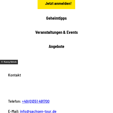
Jetzt anmelden!
e
h
e
i
Geheimtipps
t
e
Veranstaltungen & Events
n
Angebote
© Kenny Scholz
Kontakt
Telefon:
+49 (0)351 491700
E-Mail:
info@sachsen-tour.de