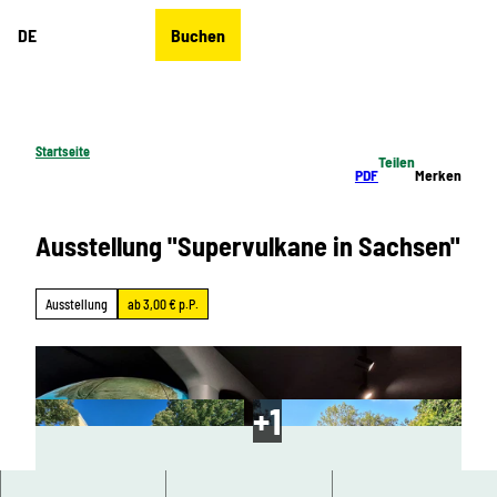
Z
DE
Buchen
u
Merkzettel
Suche
Menü
m
I
n
h
Startseite
Teilen
a
PDF
Merken
l
t
Ausstellung "Supervulkane in Sachsen"
Ausstellung
ab 3,00 € p.P.