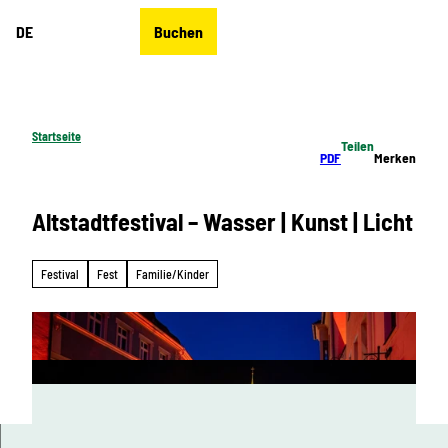
Z
DE
Buchen
u
Merkzettel
Suche
Menü
m
I
n
h
Startseite
Teilen
a
PDF
Merken
l
t
Altstadtfestival – Wasser | Kunst | Licht
Festival
Fest
Familie/Kinder