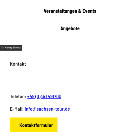
e
Veranstaltungen & Events
n
Angebote
© Kenny Scholz
Kontakt
Telefon:
+49 (0)351 491700
E-Mail:
info@sachsen-tour.de
Kontaktformular