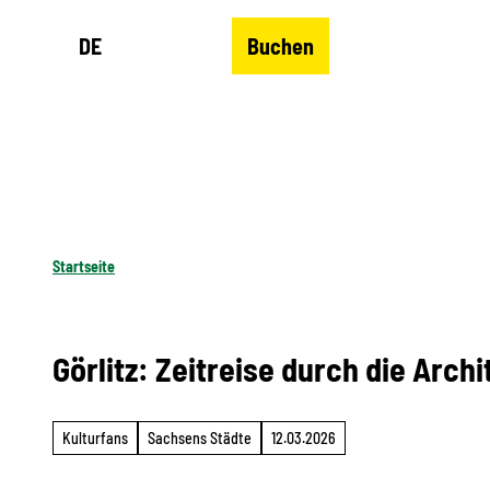
Z
DE
Buchen
u
Merkzettel
Suche
Menü
m
I
n
h
a
l
Startseite
t
Görlitz: Zeitreise durch die Arch
Kulturfans
Sachsens Städte
12.03.2026