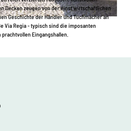
n Decken zeugen von der einst wirtschaftlichen
chen Geschichte der Händler und Tuchmacher an
e Via Regia - typisch sind die imposanten
n prachtvollen Eingangshallen.
a