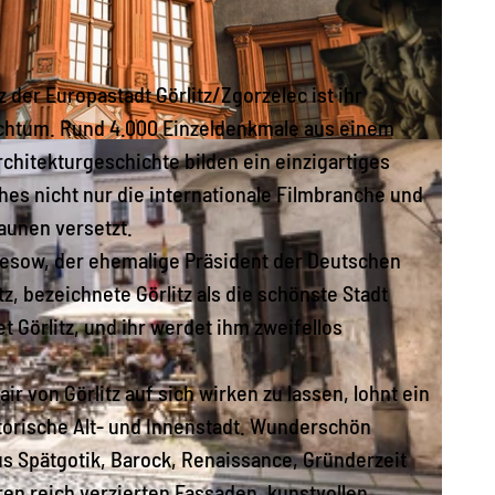
 der Europastadt Görlitz/Zgorzelec ist ihr
ichtum. Rund 4.000 Einzeldenkmale aus einem
ch
chitekturgeschichte bilden ein einzigartiges
es nicht nur die internationale Filmbranche und
aunen versetzt.
iesow, der ehemalige Präsident der Deutschen
, bezeichnete Görlitz als die schönste Stadt
 Görlitz, und ihr werdet ihm zweifellos
ir von Görlitz auf sich wirken zu lassen, lohnt ein
torische Alt- und Innenstadt. Wunderschön
us Spätgotik, Barock, Renaissance, Gründerzeit
ren reich verzierten Fassaden, kunstvollen