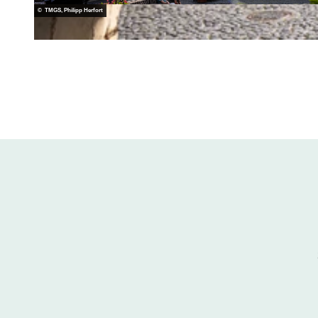
© TMGS, Philipp Herfort
© TMGS, Philipp Herfort | KI-optimiert