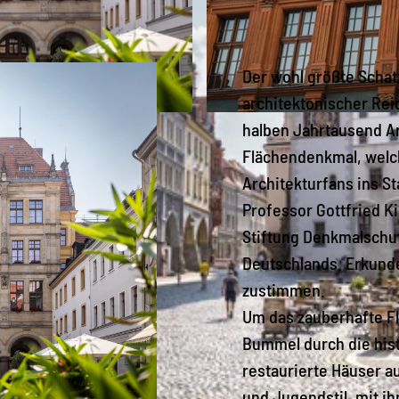
Der wohl größte Schatz
architektonischer Re
© Europastadt GörlitzZgorzelec GmbH, Christoph Parts
halben Jahrtausend Ar
Flächendenkmal, welch
Architekturfans ins St
Professor Gottfried K
Stiftung Denkmalschutz
Deutschlands. Erkundet
zustimmen.
Um das zauberhafte Fla
Bummel durch die his
restaurierte Häuser a
und Jugendstil, mit ih