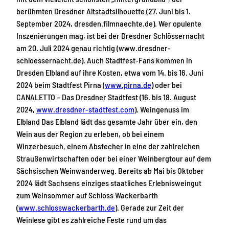
berühmten Dresdner Altstadtsilhouette (27. Juni bis 1.
September 2024, dresden.filmnaechte.de). Wer opulente
Inszenierungen mag, ist bei der Dresdner Schlössernacht
am 20. Juli 2024 genau richtig (www.dresdner-
schloessernacht.de). Auch Stadtfest-Fans kommen in
Dresden Elbland auf ihre Kosten, etwa vom 14. bis 16. Juni
2024 beim Stadtfest Pirna (
www.pirna.de
) oder bei
CANALETTO – Das Dresdner Stadtfest (16. bis 18. August
2024,
www.dresdner-stadtfest.com
). Weingenuss im
Elbland Das Elbland lädt das gesamte Jahr über ein, den
Wein aus der Region zu erleben, ob bei einem
Winzerbesuch, einem Abstecher in eine der zahlreichen
Straußenwirtschaften oder bei einer Weinbergtour auf dem
Sächsischen Weinwanderweg. Bereits ab Mai bis Oktober
2024 lädt Sachsens einziges staatliches Erlebnisweingut
zum Weinsommer auf Schloss Wackerbarth
(
www.schlosswackerbarth.de
). Gerade zur Zeit der
Weinlese gibt es zahlreiche Feste rund um das