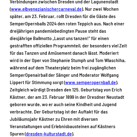
Verbindungen zwischen Dresden und der Lagunenstadt
(
www.elbvenezianischercarneval.de
). Nur zwei Wochen
später, am 23. Februar, rollt Dresden für die Gäste des
SemperOpernballs 2024 den roten Teppich aus. Nach einer
dreijährigen pandemiebedingten Pause steht das
diesjährige Ballmotto „Lasst uns tanzen!“ für einen
gestrafften offiziellen Programmteil, der besonders viel Zeit
für das Tanzen und Amüsement danach lässt. Moderiert
wird in der Oper von Stephanie Stumph und Tom Wlaschiha,
während auf dem Theaterplatz beim frei zugänglichen
SemperOpenairball der Sänger und Moderator Wolfgang
Lippert für Stimmung sorgt (
www.semperopernball.de
).
Zeitgleich würdigt Dresden den 125. Geburtstag von Erich
Kästner, der am 23. Februar 1899 in der Dresdner Neustadt
geboren wurde, wo er auch seine Kindheit und Jugend
verbrachte. Der Geburtstag ist der Auftakt für das
Jubiläumsjahr Kästner zu Ehren mit diversen
Veranstaltungen und Erlebnisbausteinen auf Kästners
Spuren (
dresden-kulturstadt.de
).