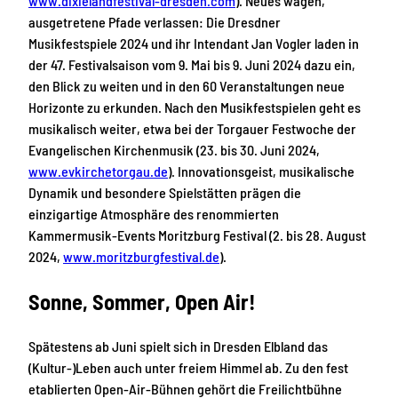
www.dixielandfestival-dresden.com
). Neues wagen,
ausgetretene Pfade verlassen: Die Dresdner
Musikfestspiele 2024 und ihr Intendant Jan Vogler laden in
der 47. Festivalsaison vom 9. Mai bis 9. Juni 2024 dazu ein,
den Blick zu weiten und in den 60 Veranstaltungen neue
Horizonte zu erkunden. Nach den Musikfestspielen geht es
musikalisch weiter, etwa bei der Torgauer Festwoche der
Evangelischen Kirchenmusik (23. bis 30. Juni 2024,
www.evkirchetorgau.de
). Innovationsgeist, musikalische
Dynamik und besondere Spielstätten prägen die
einzigartige Atmosphäre des renommierten
Kammermusik-Events Moritzburg Festival (2. bis 28. August
2024,
www.moritzburgfestival.de
).
Sonne, Sommer, Open Air!
Spätestens ab Juni spielt sich in Dresden Elbland das
(Kultur-)Leben auch unter freiem Himmel ab. Zu den fest
etablierten Open-Air-Bühnen gehört die Freilichtbühne