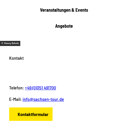
e
Veranstaltungen & Events
n
Angebote
© Kenny Scholz
Kontakt
Telefon:
+49 (0)351 491700
E-Mail:
info@sachsen-tour.de
Kontaktformular