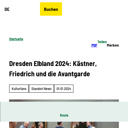
Z
DE
Buchen
u
Merkzettel
Suche
Menü
m
I
n
h
Startseite
Teilen
a
PDF
Merken
l
t
Dresden Elbland 2024: Kästner,
Friedrich und die Avantgarde
Kulturfans
Standort News
01.01.2024
Route