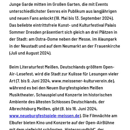
Junge Garde mitten im Großen Garten, die mit Events
unterschiedlichster Genres ein Publikum aus langjährigen
und neuen Fans anlockt (18. Mai bis 13. September 2024).
Das beliebte eintrittsfreie Kunst- und Kulturfestival Palais
Sommer Dresden präsentiert sich gleich an drei Plätzen in
der Stadt: am Ostra-Dome neben der Messe, im Alaunpark
in der Neustadt und auf dem Neumarkt an der Frauenkirche
(Juli und August 2024).
Beim Literaturfest Meißen, Deutschlands größtem Open-
Air-Lesefest, wird die Stadt zur Kulisse für Lesungen vieler
Art (7. bis 9. Juni 2024, www.meissener-kulturverein.de),
während es bei den Neuen Burgfestspielen Meißen
Musiktheater, Schauspiel und Konzerte im historischen
Ambiente des ältesten Schlosses Deutschlands, der
Albrechtsburg Meißen, gibt (8. bis 16. Juni 2024,
www.neueburgfestspiele-meissen.de
). Die Filmnächte am
Elbufer bieten Kino und Konzerte auf der Open-AirBühne
mit dem vielleicht schönsten „Hintergrundbild“, der