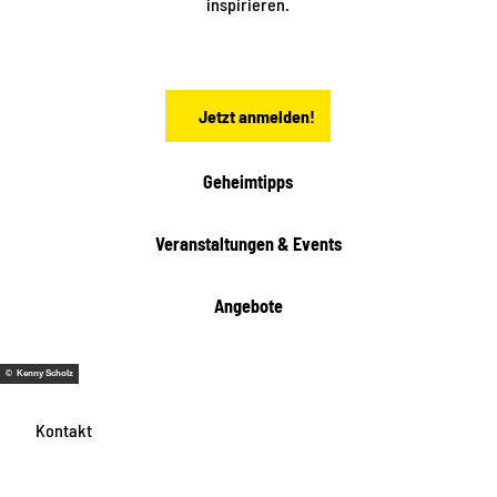
inspirieren.
c
h
s
e
n
Jetzt anmelden!
Geheimtipps
Veranstaltungen & Events
Angebote
© Kenny Scholz
Kontakt