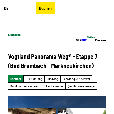
Z
DE
Buchen
u
Merkzettel
Suche
Menü
m
I
n
h
Startseite
Teilen
a
GPX
PDF
Merken
l
t
Vogtland Panorama Weg® - Etappe 7
(Bad Brambach - Markneukirchen)
Geöffnet
16,98 km lang
Rundweg
Schwierigkeit: schwer
Kondition: sehr schwer
Tolles Panorama
Qualitätswanderwege