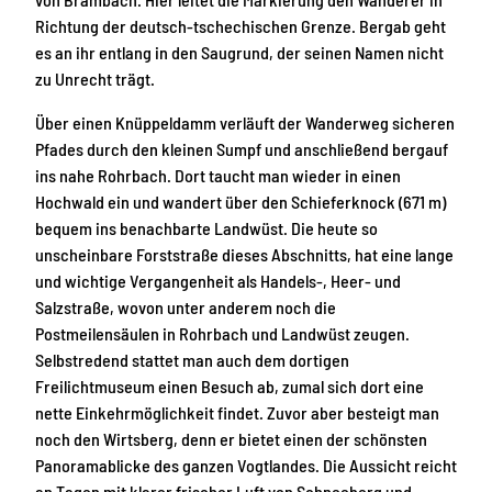
Richtung der deutsch-tschechischen Grenze. Bergab geht
es an ihr entlang in den Saugrund, der seinen Namen nicht
zu Unrecht trägt.
Über einen Knüppeldamm verläuft der Wanderweg sicheren
Pfades durch den kleinen Sumpf und anschließend bergauf
ins nahe Rohrbach. Dort taucht man wieder in einen
Hochwald ein und wandert über den Schieferknock (671 m)
bequem ins benachbarte Landwüst. Die heute so
unscheinbare Forststraße dieses Abschnitts, hat eine lange
und wichtige Vergangenheit als Handels-, Heer- und
Salzstraße, wovon unter anderem noch die
Postmeilensäulen in Rohrbach und Landwüst zeugen.
Selbstredend stattet man auch dem dortigen
Freilichtmuseum einen Besuch ab, zumal sich dort eine
nette Einkehrmöglichkeit findet. Zuvor aber besteigt man
noch den Wirtsberg, denn er bietet einen der schönsten
Panoramablicke des ganzen Vogtlandes. Die Aussicht reicht
an Tagen mit klarer frischer Luft von Schneeberg und