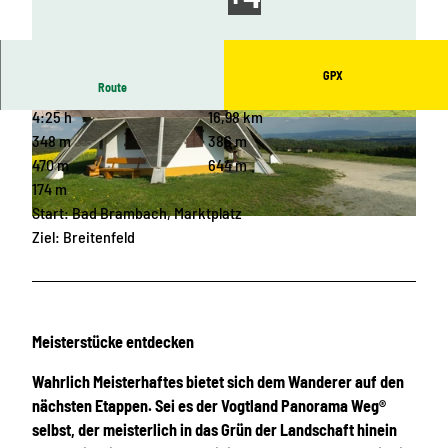
GPX
Route
4:25 h
16,98 km
© Archiv Vogtland Kultur GmbH/ Vogtl. Freilich
© Archiv TVV, M. Daßler |
CC-BY-SA
tmuseum Landwüst |
CC-BY-SA
348 m
386 m
470 m
644 m
174 m
Start: Bad Brambach, Marktplatz
© Archiv TVV / Sebastian Theilig |
CC-BY-SA
Ziel: Breitenfeld
Meisterstücke entdecken
Wahrlich Meisterhaftes bietet sich dem Wanderer auf den
nächsten Etappen. Sei es der Vogtland Panorama Weg®
selbst, der meisterlich in das Grün der Landschaft hinein