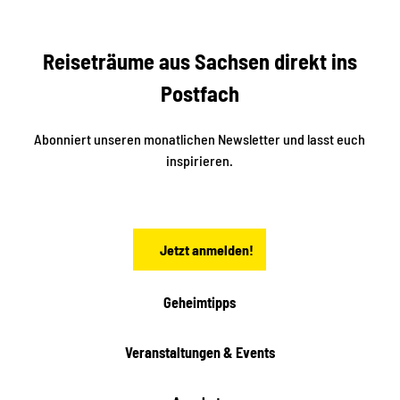
r
dia
n
e
b
c
Reiseträume aus Sachsen direkt ins
k
i
e
k
Postfach
n
e
i
n
n
S
Abonniert unseren monatlichen Newsletter und lasst euch
a
inspirieren.
c
h
s
e
n
Jetzt anmelden!
Geheimtipps
Veranstaltungen & Events