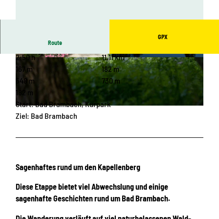
GPX
Route
2:50 h
11,11 km
© Archiv TVV, Tino Peisker |
CC-BY-SA
© Archiv TVV / Christoph Beer |
CC-BY-SA
167 m
182 m
548 m
730 m
182 m
Start: Bad Brambach, Kurpark
© Archiv TVV, Christoph Beer |
CC-BY-SA
Ziel: Bad Brambach
Sagenhaftes rund um den Kapellenberg
Diese Etappe bietet viel Abwechslung und einige
sagenhafte Geschichten rund um Bad Brambach.
Die Wanderung verläuft auf viel naturbelassenen Wald-