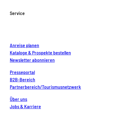
b
a
u
e
e
o
g
b
r
d
Service
o
r
e
e
i
k
a
s
n
m
t
Anreise planen
Kataloge & Prospekte bestellen
Newsletter abonnieren
Presseportal
B2B-Bereich
Partnerbereich/Tourismusnetzwerk
Über uns
Jobs & Karriere