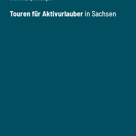
Touren für Aktivurlauber
in Sachsen
W
a