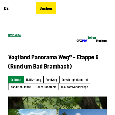
Z
DE
Buchen
u
Merkzettel
Suche
Menü
m
I
n
h
Startseite
Teilen
a
GPX
PDF
Merken
l
t
Vogtland Panorama Weg® - Etappe 6
(Rund um Bad Brambach)
Geöffnet
11,11 km lang
Rundweg
Schwierigkeit: mittel
Kondition: mittel
Tolles Panorama
Qualitätswanderwege