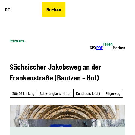
Z
DE
Buchen
u
Merkzettel
Suche
Menü
m
I
n
h
Startseite
Teilen
a
GPX
PDF
Merken
l
t
Sächsischer Jakobsweg an der
Frankenstraße (Bautzen - Hof)
300,26 km lang
Schwierigkeit: mittel
Kondition: leicht
Pilgerweg