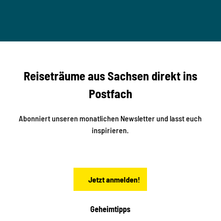
T
n
B
t
-
© Ma
a
S
rko U
nger
t
studi
i
o2me
r
dia
n
e
b
c
Reiseträume aus Sachsen direkt ins
k
i
e
k
Postfach
n
e
i
n
n
S
Abonniert unseren monatlichen Newsletter und lasst euch
a
inspirieren.
c
h
s
e
n
Jetzt anmelden!
Geheimtipps