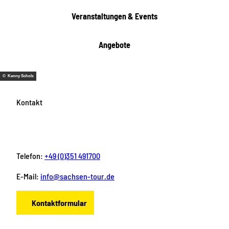
Veranstaltungen & Events
Angebote
© Kenny Scholz
Kontakt
Telefon:
+49 (0)351 491700
E-Mail:
info@sachsen-tour.de
Kontaktformular
F
I
Y
P
L