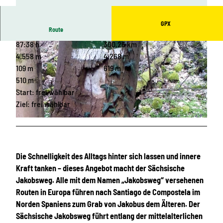
GPX
Route
87:38 h
300,26 km
4.558 m
4.268 m
109 m
619 m
510 m
Start: frei wählbar
© Erlebnisheimat Erzgebirge
Ziel: frei wählbar
© Birgit Knöbel, Erlebnisheimat Erzgebirge
Die Schnelligkeit des Alltags hinter sich lassen und innere
Kraft tanken – dieses Angebot macht der Sächsische
Jakobsweg. Alle mit dem Namen „Jakobsweg“ versehenen
Routen in Europa führen nach Santiago de Compostela im
Norden Spaniens zum Grab von Jakobus dem Älteren. Der
Sächsische Jakobsweg führt entlang der mittelalterlichen