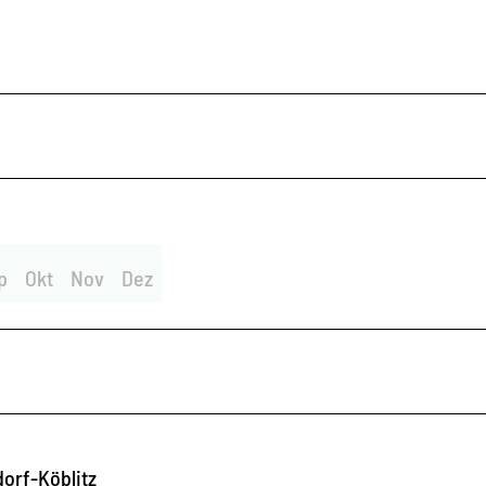
p
Okt
Nov
Dez
orf-Köblitz