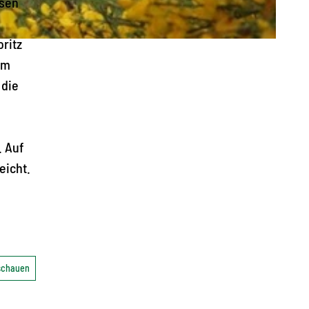
ssen
ritz
um
 die
. Auf
eicht.
nschauen