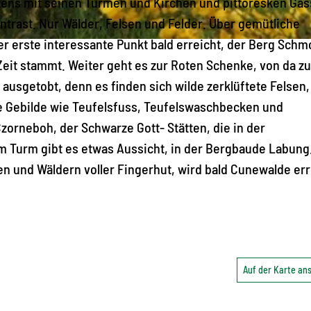
ens mit seinen Türmen und Kirchen und pittoresken Ga
trast. Nur Wälder, Felsen und Felder. Über gemütliche
r erste interessante Punkt bald erreicht, der Berg Schmo
 Zeit stammt. Weiter geht es zur Roten Schenke, von da z
usgetobt, denn es finden sich wilde zerklüftete Felsen,
ne Gebilde wie Teufelsfuss, Teufelswaschbecken und
zorneboh, der Schwarze Gott- Stätten, die in der
m Turm gibt es etwas Aussicht, in der Bergbaude Labung
 und Wäldern voller Fingerhut, wird bald Cunewalde err
Auf der Karte a