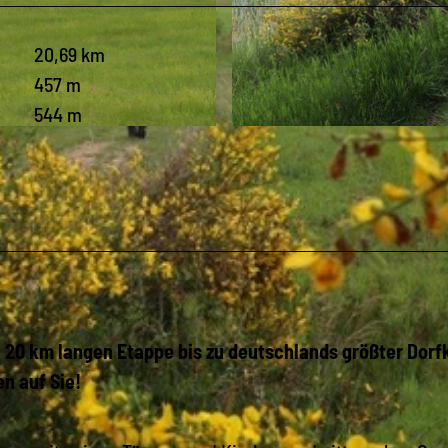
20,69 km
457 m
544 m
© Frank Sühnel, Das Landschaftswunderland Oberlausit
a. 20 km langen Etappe bis zu deutschlands größter Dorf
n auf Sie!