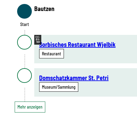
Bautzen
Start
Start
CC-
BY-
ND
Sorbisches Restaurant Wjelbik
Restaurant
Domschatzkammer St. Petri
Museum/Sammlung
Mehr anzeigen