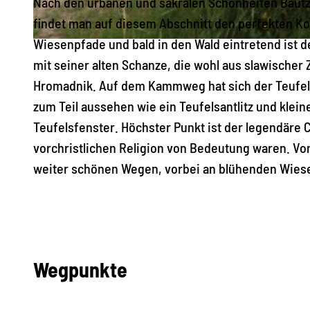
Nach den urbanen und sakralen Schönheiten Bautz
findet man auf diesem Abschnitt den perfekten Kon
Wiesenpfade und bald in den Wald eintretend ist de
© Frank Sühnel, Das Landschaftswunderland Oberlausitz |
CC-BY-SA
mit seiner alten Schanze, die wohl aus slawischer
Hromadnik. Auf dem Kammweg hat sich der Teufel a
zum Teil aussehen wie ein Teufelsantlitz und klei
Teufelsfenster. Höchster Punkt ist der legendäre C
vorchristlichen Religion von Bedeutung waren. Vo
weiter schönen Wegen, vorbei an blühenden Wiesen
Wegpunkte