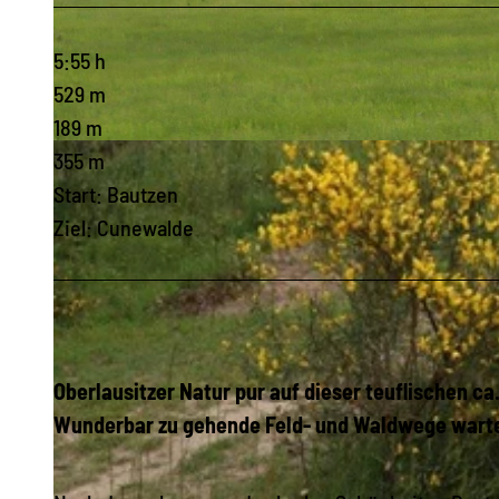
5:55 h
529 m
189 m
© Frank Sühnel, Das Landschaftswunderland Oberlausitz |
CC-BY-SA
355 m
Start: Bautzen
Ziel: Cunewalde
Oberlausitzer Natur pur auf dieser teuflischen c
Wunderbar zu gehende Feld- und Waldwege warte