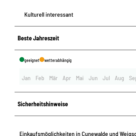
Kulturell interessant
Beste Jahreszeit
geeignet
wetterabhängig
Jan
Feb
Mär
Apr
Mai
Jun
Jul
Aug
Se
Sicherheitshinweise
Einkaufsmöglichkeiten in Cunewalde und Weigsd