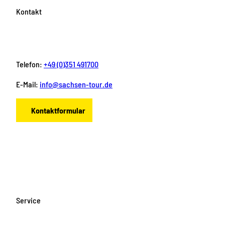
Kontakt
Telefon:
+49 (0)351 491700
E-Mail:
info@sachsen-tour.de
Kontaktformular
F
I
Y
P
L
a
n
o
i
i
c
s
u
n
n
e
t
T
t
k
b
a
u
e
e
o
g
b
r
d
Service
o
r
e
e
i
k
a
s
n