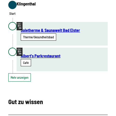
Klingenthal
Start
Start
CC-
BY-
SA
Soletherme & Saunawelt Bad Elster
Therme/Gesundheitsbad
CC-
BY-
SA
Albert's Parkrestaurant
Café
Mehr anzeigen
Gut zu wissen