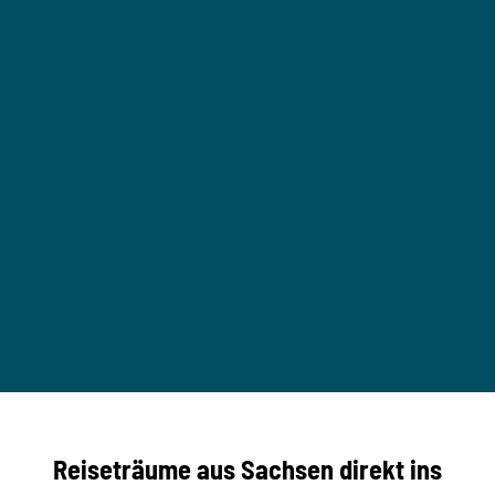
n
e
g
e
i
n
S
a
c
h
s
e
n
M
o
u
M
T
n
B
t
-
© Ma
a
S
rko U
nger
t
studi
i
o2me
r
dia
n
e
b
c
Reiseträume aus Sachsen direkt ins
k
i
e