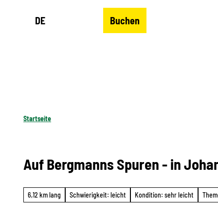
Z
DE
Buchen
u
Merkzettel
Suche
Menü
m
I
n
h
a
l
Startseite
t
Auf Bergmanns Spuren - in Joha
6,12 km lang
Schwierigkeit: leicht
Kondition: sehr leicht
Them