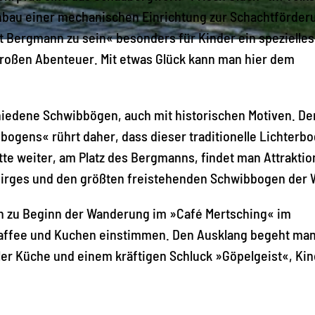
bau einer mechanischen Einrichtung zur Schachtför­der
st Bergmann zu sein« besonders für Kinder ein spe­zielles
 großen Abenteuer. Mit etwas Glück kann man hier dem
iedene Schwibbögen, auch mit histori­schen Motiven. De
ogens« rührt daher, dass dieser traditionelle Lichterb
itte weiter, am Platz des Bergmanns, findet man Attrakti
birges und den größten freistehenden Schwibbogen der W
ich zu Beginn der Wanderung im »Café Mertsching« im
affee und Kuchen einstimmen. Den Aus­klang begeht man
ler Küche und einem kräftigen Schluck »Göpelgeist«, Ki