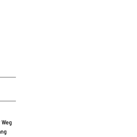
r Weg
ang