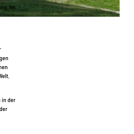
ung. Im
r
ogen
onen
elt.
 in der
nder