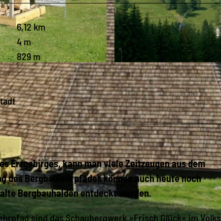
6,12 km
4 m
829 m
© Tobias Seckel, Erlebnisheimat Erzgebirge
tadt
es Erzgebirges, kann man viele Zeitzeugen aus dem
ng des Bergbau­lehrpfades können auch heute noch
 alte Bergbauhalden entdeckt werden.
ehrpfad sind das Schaubergwerk »Frisch Glück« im Vol