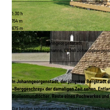
1:30 h
154 m
675 m
© Birgit Knöbel, Erlebnisheimat Erzgebirge
154 m
Start: Bahnhof Johanngeorgenstadt
Ziel: Platz des Bergmanns, 08349 Johanngeorgens
In Johanngeorgenstadt, der jüngsten Bergstadt d
»Berggeschrey« der damaligen Zeit sehen. Entla
Stollenmundlöcher, Reste eines Pochwerkes und
Die beiden sehenswertesten Objekte am Berg­baul