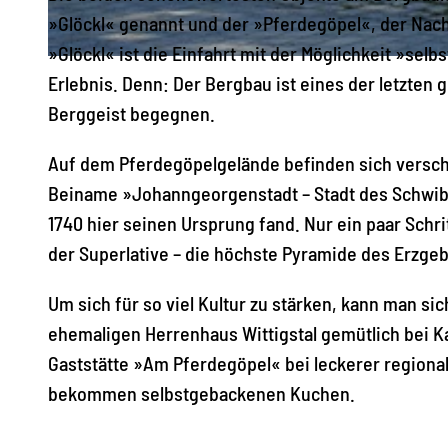
»Glöckl« genannt und der »Pferdegöpel«, der Nach
»Glöckl« ist die Einfahrt mit der Möglichkeit »selb
© Ronny Schwarz, Erlebnisheimat Erzgebirge
Erlebnis. Denn: Der Bergbau ist eines der letzten
Berggeist begegnen.
Auf dem Pferdegöpelgelände befin­den sich versch
Beiname »Johanngeorgenstadt – Stadt des Schwibb
1740 hier seinen Ursprung fand. Nur ein paar Schr
der Superlative – die höchste Pyramide des Erzge
Um sich für so viel Kultur zu stärken, kann man s
ehemaligen Herrenhaus Wittigstal gemütlich bei K
Gaststätte »Am Pferdegöpel« bei leckerer regiona
bekommen selbstgebackenen Kuchen.