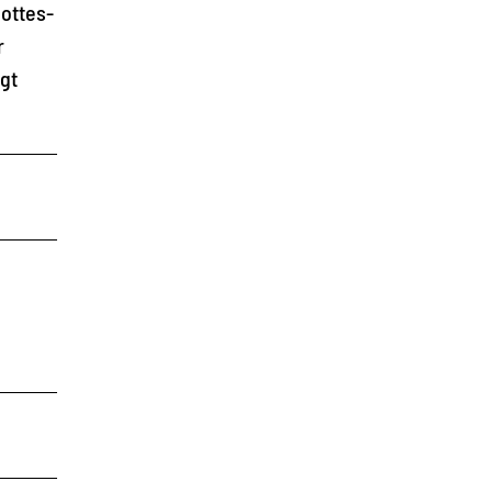
ottes-
r
gt