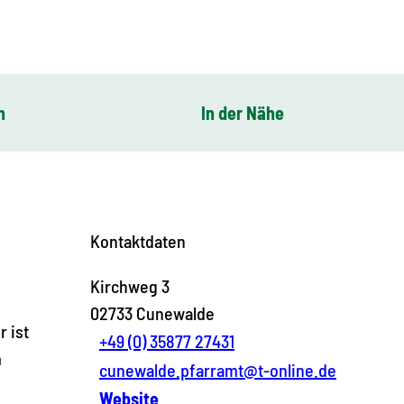
n
In der Nähe
Kontaktdaten
Kirchweg 3
02733
Cunewalde
r ist
+49 (0) 35877 27431
m
cunewalde.pfarramt@t-online.de
Website