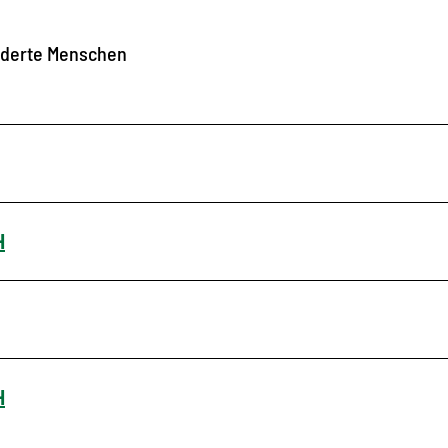
nderte Menschen
H
H