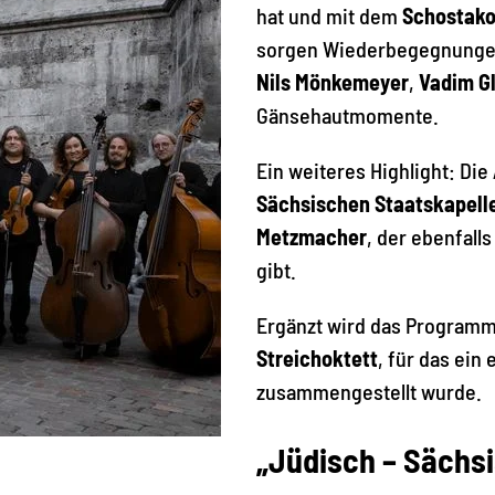
hat und mit dem
Schostako
sorgen Wiederbegegnunge
Nils Mönkemeyer
,
Vadim G
Gänsehautmomente.
Ein weiteres Highlight: Di
Sächsischen Staatskapell
Metzmacher
, der ebenfall
gibt.
Ergänzt wird das Program
Streichoktett
, für das ein
zusammengestellt wurde.
„Jüdisch – Sächsi