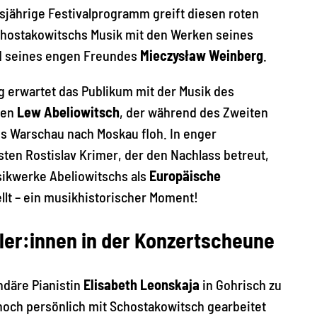
esjährige Festivalprogramm greift diesen roten
chostakowitschs Musik mit den Werken seines
 seines engen Freundes
Mieczysław Weinberg
.
 erwartet das Publikum mit der Musik des
ten
Lew Abeliowitsch
, der während des Zweiten
s Warschau nach Moskau floh. In enger
en Rostislav Krimer, der den Nachlass betreut,
kwerke Abeliowitschs als
Europäische
llt – ein musikhistorischer Moment!
ler:innen in der Konzertscheune
ndäre Pianistin
Elisabeth Leonskaja
in Gohrisch zu
 noch persönlich mit Schostakowitsch gearbeitet