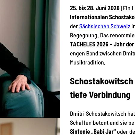
25. bis 28. Juni 2026
| Ein 
Internationalen Schostak
der
Sächsischen Schweiz
in
Begegnung. Das renommierte
TACHELES 2026 – Jahr der 
engen Band zwischen Dmitr
Musiktradition.
Schostakowitsch u
tiefe Verbindung
Dmitri Schostakowitsch hat 
Schaffen betont und sie be
Sinfonie „Babi Jar"
oder de