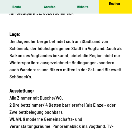
Buchen
u
Jugendherberge Schöneck
Route
Anrufen
Website
s
Am Stadtpark 52, 08261 Schöneck
a
n
s
Lage:
i
Die Jugendherberge befindet sich am Stadtrand von
c
Schöneck, der höchstgelegenen Stadt im Vogtland. Auch als
h
Balkon des Vogtlandes bekannt, bietet die Region nicht nur
t
Wintersportlern ausgezeichnete Bedingungen, sondern
auch Wanderern und Bikern mitten in der Ski- und Bikewelt
Schöneck's.
Ausstattung:
Alle Zimmer mit Dusche/WC.
2 Dreibettzimmer/ 4 Betten barrierefrei (als Einzel- oder
Zweibettbelegung buchbar).
WLAN, 9 moderne Gemeinschafts- und
Veranstaltungsräume, Panoramablick ins Vogtland, TV-