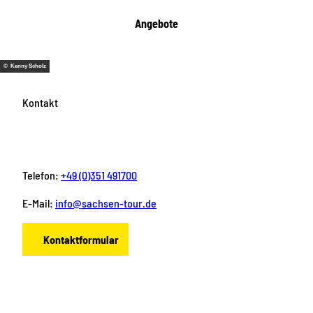
Angebote
© Kenny Scholz
Kontakt
Telefon:
+49 (0)351 491700
E-Mail:
info@sachsen-tour.de
Kontaktformular
F
I
Y
P
L
a
n
o
i
i
c
s
u
n
n