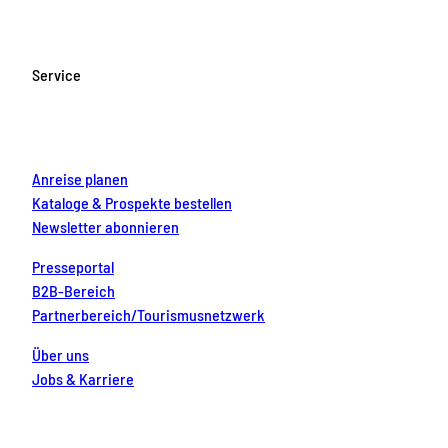
e
t
T
t
k
b
a
u
e
e
o
g
b
r
d
Service
o
r
e
e
i
k
a
s
n
m
t
Anreise planen
Kataloge & Prospekte bestellen
Newsletter abonnieren
Presseportal
B2B-Bereich
Partnerbereich/Tourismusnetzwerk
Über uns
Jobs & Karriere