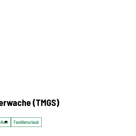
uerwache (TMGS)
iheit
Familienurlaub