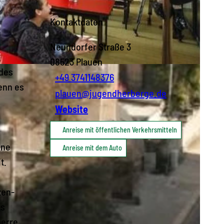
Kontaktdaten
Neundorfer Straße 3
08523
Plauen
 des
+49 3741148376
enn es
plauen@jugendherberge.de
n
Website
Anreise mit öffentlichen Verkehrsmitteln
ine
Anreise mit dem Auto
t.
zen-
as
perre