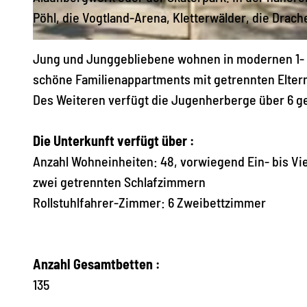
e
Pöhl, die Vogtland-Arena, Kletterwälder, die Drach
u
J
e
Jung und Junggebliebene wohnen in modernen 1- 
u
r
schöne Familienappartments mit getrennten Elte
g
w
Des Weiteren verfügt die Jugenherberge über 6 g
e
e
n
h
Die Unterkunft verfügt über :
d
r
Anzahl Wohneinheiten: 48, vorwiegend Ein- bis Vi
h
zwei getrennten Schlafzimmern
e
Rollstuhlfahrer-Zimmer: 6 Zweibettzimmer
r
b
e
Anzahl Gesamtbetten :
r
135
g