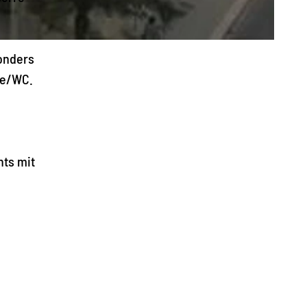
onders
he/WC.
nts mit