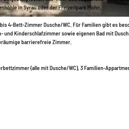
enhöhle in Syrau oder der Freizeitpark Plohn.
bis 4-Bett-Zimmer Dusche/WC. Für Familien gibt es bes
rn- und Kinderschlafzimmer sowie eigenen Bad mit Dusc
eräumige barrierefreie Zimmer.
erbettzimmer (alle mit Dusche/WC), 3 Familien-Appartme