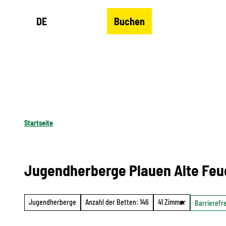
Z
DE
Buchen
u
Merkzettel
Suche
Menü
m
I
n
h
a
l
Startseite
t
Jugendherberge Plauen Alte Fe
Jugendherberge
Anzahl der Betten: 146
41 Zimmer
Barrierefre