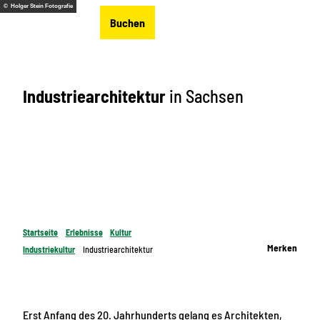
Z
© Holger Stein Fotografie
DE
Buchen
u
Merkzettel
Suche
Menü
m
I
n
Industriearchitektur
in Sachsen
h
a
l
t
Startseite
Erlebnisse
Kultur
Merken
Industriekultur
Industriearchitektur
Erst Anfang des 20. Jahrhunderts gelang es Architekten,