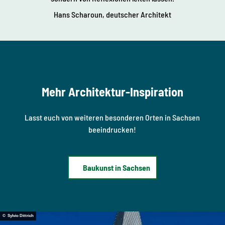
r
Hans Scharoun, deutscher Architekt
Mehr Architektur-Inspiration
Lasst euch von weiteren besonderen Orten in Sachsen
beeindrucken!
Baukunst in Sachsen
© Sylvio Dittrich